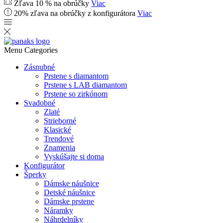
Zľava 10 % na obrúčky
Viac
20% zľava na obrúčky z konfigurátora
Viac
Menu
Categories
Zásnubné
Prstene s diamantom
Prstene s LAB diamantom
Prstene so zirkónom
Svadobné
Zlaté
Strieborné
Klasické
Trendové
Znamenia
Vyskúšajte si doma
Konfigurátor
Šperky
Dámske náušnice
Detské náušnice
Dámske prstene
Náramky
Náhrdelníky