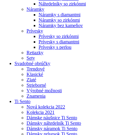
Náhrdelníky so zirkónmi
Náramky
Náramky s diamantmi
Náramky so zirkónmi
Náramky bez kameňov
Prívesky
Prívesky so zirkónmi
Prívesky s diamantmi
Prívesky s perlou
Retiazky
Sety
Svadobné obrúčky
Trendové
Klasické
Zlaté
Strieborné
Výrobné možnosti
Znamenia
Ti Sento
Nová kolekcia 2022
Kolekcia 2021
Dámske náušnice Ti Sento
Dámsky náhrdelník Ti Sento
Dámsky náramok Ti Sento
Dámsky prívesok Ti Sento