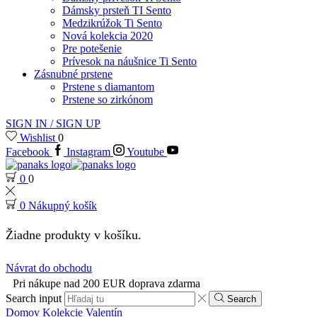
Dámsky prsteň TI Sento
Medzikrúžok Ti Sento
Nová kolekcia 2020
Pre potešenie
Prívesok na náušnice Ti Sento
Zásnubné prstene
Prstene s diamantom
Prstene so zirkónom
SIGN IN / SIGN UP
Wishlist
0
Facebook
Instagram
Youtube
0
0
0
Nákupný košík
Žiadne produkty v košíku.
Návrat do obchodu
Pri nákupe nad 200 EUR doprava zdarma
Search input
Search
Domov
Kolekcie
Valentín