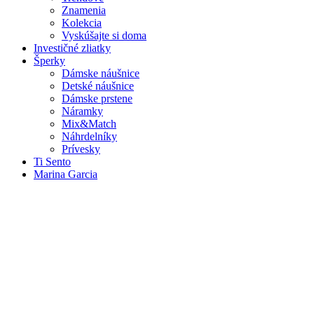
Znamenia
Kolekcia
Vyskúšajte si doma
Investičné zliatky
Šperky
Dámske náušnice
Detské náušnice
Dámske prstene
Náramky
Mix&Match
Náhrdelníky
Prívesky
Ti Sento
Marina Garcia