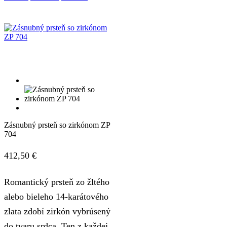
Zásnubný prsteň so zirkónom ZP
704
412,50
€
Romantický prsteň zo žltého
alebo bieleho 14-karátového
zlata zdobí zirkón vybrúsený
do tvaru srdca. Ten z každej