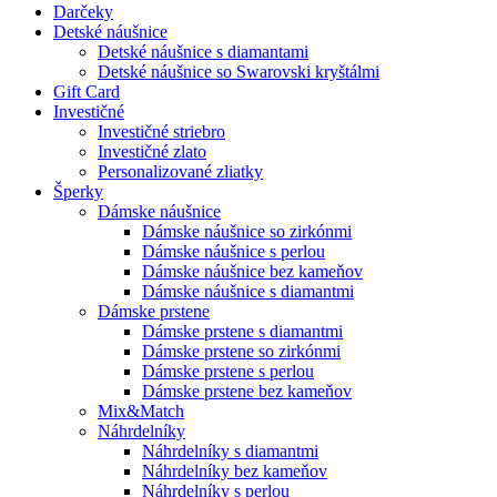
Darčeky
Detské náušnice
Detské náušnice s diamantami
Detské náušnice so Swarovski kryštálmi
Gift Card
Investičné
Investičné striebro
Investičné zlato
Personalizované zliatky
Šperky
Dámske náušnice
Dámske náušnice so zirkónmi
Dámske náušnice s perlou
Dámske náušnice bez kameňov
Dámske náušnice s diamantmi
Dámske prstene
Dámske prstene s diamantmi
Dámske prstene so zirkónmi
Dámske prstene s perlou
Dámske prstene bez kameňov
Mix&Match
Náhrdelníky
Náhrdelníky s diamantmi
Náhrdelníky bez kameňov
Náhrdelníky s perlou