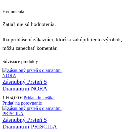
Hodnotenia
Zatiaľ nie sú hodnotenia.
Iba prihlásení zákazníci, ktorí si zakúpili tento výrobok,
môžu zanechať komentár.
Súvisiace produkty
Zásnubný Prsteň S
Diamantmi NORA
1.604,00
€
Pridať do košíka
Pridať na porovnanie
Zásnubný Prsteň S
Diamantmi PRISCILA