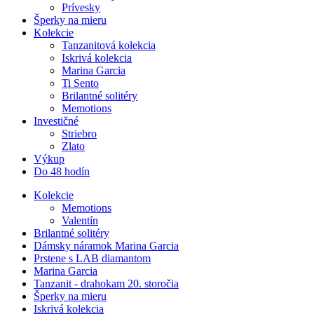
Prívesky
Šperky na mieru
Kolekcie
Tanzanitová kolekcia
Iskrivá kolekcia
Marina Garcia
Ti Sento
Brilantné solitéry
Memotions
Investičné
Striebro
Zlato
Výkup
Do 48 hodín
Kolekcie
Memotions
Valentín
Brilantné solitéry
Dámsky náramok Marina Garcia
Prstene s LAB diamantom
Marina Garcia
Tanzanit - drahokam 20. storočia
Šperky na mieru
Iskrivá kolekcia