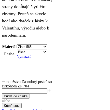
strany dopĺňajú štyri číre
zirkóny. Prsteň sa skvele
hodí ako darček z lásky k
Valentínu, výročiu alebo k
narodeninám.
Materiál
Farba
Vymazať
množstvo Zásnubný prsteň so
zirkónom ZP 704
Pridať do košíka
alebo
Kúpiť teraz