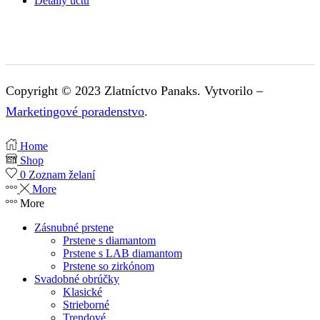
Detaily účtu
Copyright © 2023 Zlatníctvo Panaks. Vytvorilo –
Marketingové poradenstvo
.
Home
Shop
0
Zoznam želaní
More
More
Zásnubné prstene
Prstene s diamantom
Prstene s LAB diamantom
Prstene so zirkónom
Svadobné obrúčky
Klasické
Strieborné
Trendové