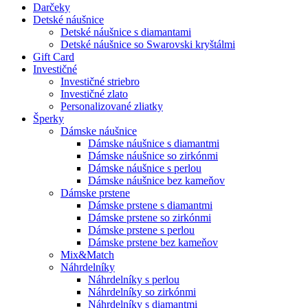
Darčeky
Detské náušnice
Detské náušnice s diamantami
Detské náušnice so Swarovski kryštálmi
Gift Card
Investičné
Investičné striebro
Investičné zlato
Personalizované zliatky
Šperky
Dámske náušnice
Dámske náušnice s diamantmi
Dámske náušnice so zirkónmi
Dámske náušnice s perlou
Dámske náušnice bez kameňov
Dámske prstene
Dámske prstene s diamantmi
Dámske prstene so zirkónmi
Dámske prstene s perlou
Dámske prstene bez kameňov
Mix&Match
Náhrdelníky
Náhrdelníky s perlou
Náhrdelníky so zirkónmi
Náhrdelníky s diamantmi