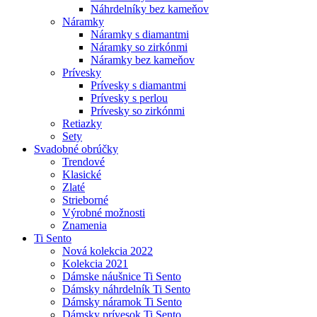
Náhrdelníky bez kameňov
Náramky
Náramky s diamantmi
Náramky so zirkónmi
Náramky bez kameňov
Prívesky
Prívesky s diamantmi
Prívesky s perlou
Prívesky so zirkónmi
Retiazky
Sety
Svadobné obrúčky
Trendové
Klasické
Zlaté
Strieborné
Výrobné možnosti
Znamenia
Ti Sento
Nová kolekcia 2022
Kolekcia 2021
Dámske náušnice Ti Sento
Dámsky náhrdelník Ti Sento
Dámsky náramok Ti Sento
Dámsky prívesok Ti Sento