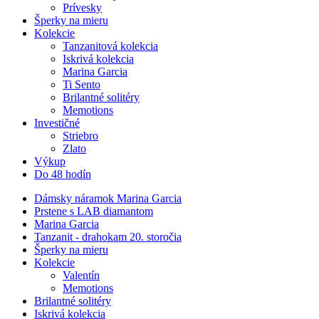
Prívesky
Šperky na mieru
Kolekcie
Tanzanitová kolekcia
Iskrivá kolekcia
Marina Garcia
Ti Sento
Brilantné solitéry
Memotions
Investičné
Striebro
Zlato
Výkup
Do 48 hodín
Dámsky náramok Marina Garcia
Prstene s LAB diamantom
Marina Garcia
Tanzanit - drahokam 20. storočia
Šperky na mieru
Kolekcie
Valentín
Memotions
Brilantné solitéry
Iskrivá kolekcia