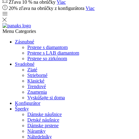
Zľava 10 % na obrúčky
Viac
20% zľava na obrúčky z konfigurátora
Viac
Menu
Categories
Zásnubné
Prstene s diamantom
Prstene s LAB diamantom
Prstene so zirkónom
Svadobné
Zlaté
Strieborné
Klasické
Trendové
Znamenia
Vyskúšajte si doma
Konfigurátor
Šperky
Dámske náušnice
Detské náušnice
Dámske prstene
Náramky
Náhrdelníky