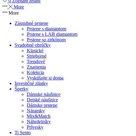
0
Zoznam želaní
More
More
Zásnubné prstene
Prstene s diamantom
Prstene s LAB diamantom
Prstene so zirkónom
Svadobné obrúčky
Klasické
Strieborné
Trendové
Znamenia
Kolekcia
Vyskúšajte si doma
Investičné zliatky
Šperky
Dámske náušnice
Detské náušnice
Dámske prstene
Náramky
Mix&Match
Náhrdelníky
Prívesky
Ti Sento