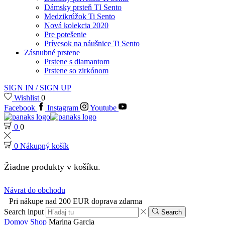
Dámsky prsteň TI Sento
Medzikrúžok Ti Sento
Nová kolekcia 2020
Pre potešenie
Prívesok na náušnice Ti Sento
Zásnubné prstene
Prstene s diamantom
Prstene so zirkónom
SIGN IN / SIGN UP
Wishlist
0
Facebook
Instagram
Youtube
0
0
0
Nákupný košík
Žiadne produkty v košíku.
Návrat do obchodu
Pri nákupe nad 200 EUR doprava zdarma
Search input
Search
Domov
Shop
Marina Garcia