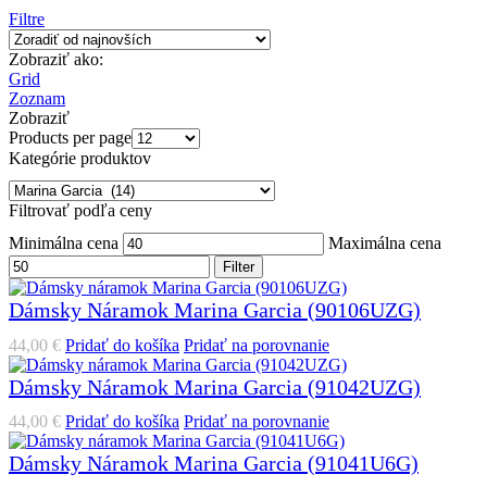
Filtre
Zobraziť ako:
Grid
Zoznam
Zobraziť
Products per page
Kategórie produktov
Filtrovať podľa ceny
Minimálna cena
Maximálna cena
Filter
Dámsky Náramok Marina Garcia (90106UZG)
44,00
€
Pridať do košíka
Pridať na porovnanie
Dámsky Náramok Marina Garcia (91042UZG)
44,00
€
Pridať do košíka
Pridať na porovnanie
Dámsky Náramok Marina Garcia (91041U6G)