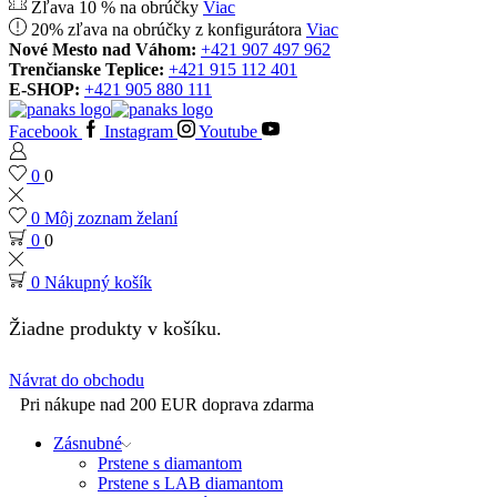
Zľava 10 % na obrúčky
Viac
20% zľava na obrúčky z konfigurátora
Viac
Nové Mesto nad Váhom:
+421 907 497 962
Trenčianske Teplice:
+421 915 112 401
E-SHOP:
+421 905 880 111
Facebook
Instagram
Youtube
0
0
0
Môj zoznam želaní
0
0
0
Nákupný košík
Žiadne produkty v košíku.
Návrat do obchodu
Pri nákupe nad 200 EUR doprava zdarma
Zásnubné
Prstene s diamantom
Prstene s LAB diamantom