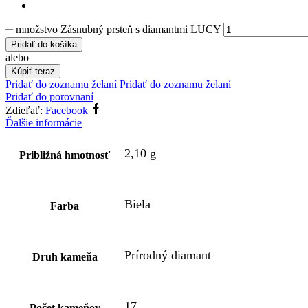
množstvo Zásnubný prsteň s diamantmi LUCY
Pridať do košíka
alebo
Kúpiť teraz
Pridať do zoznamu želaní
Pridať do zoznamu želaní
Pridať do porovnaní
Zdieľať:
Facebook
Ďalšie informácie
2,10 g
Približná hmotnosť
Biela
Farba
Prírodný diamant
Druh kameňa
17
Počet kameňov