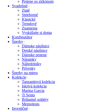
Prstene so zirkónom
Svadobné
Zlaté
Strieborné
Klasické
Trendové
Znamenia
Vyskúšajte si doma
Konfigurátor
Šperky
Dámske náušnice
Detské náušnice
Dámske prstene
Náramky
Náhrdelníky
Prívesky
Šperky na mieru
Kolekcie
Tanzanitová kolekcia
Iskrivá kolekcia
Marina Garcia
Ti Sento
Brilantné solitéry
Memotions
Investičné