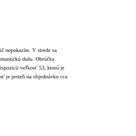
ič nepokazíte. V strede sa
romantickú dušu. Obrúčka
spozícii veľkosť 53, ktorú je
sť je prsteň na objednávku cca