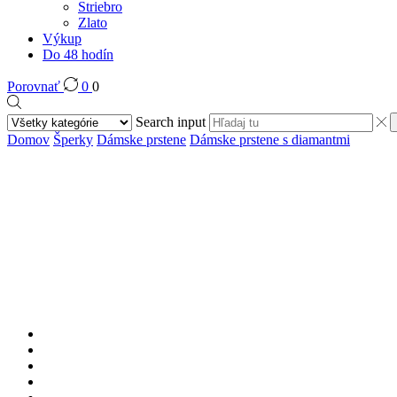
Striebro
Zlato
Výkup
Do 48 hodín
Porovnať
0
0
Search input
Domov
Šperky
Dámske prstene
Dámske prstene s diamantmi