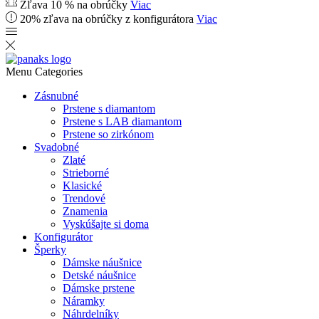
Zľava 10 % na obrúčky
Viac
20% zľava na obrúčky z konfigurátora
Viac
Menu
Categories
Zásnubné
Prstene s diamantom
Prstene s LAB diamantom
Prstene so zirkónom
Svadobné
Zlaté
Strieborné
Klasické
Trendové
Znamenia
Vyskúšajte si doma
Konfigurátor
Šperky
Dámske náušnice
Detské náušnice
Dámske prstene
Náramky
Náhrdelníky