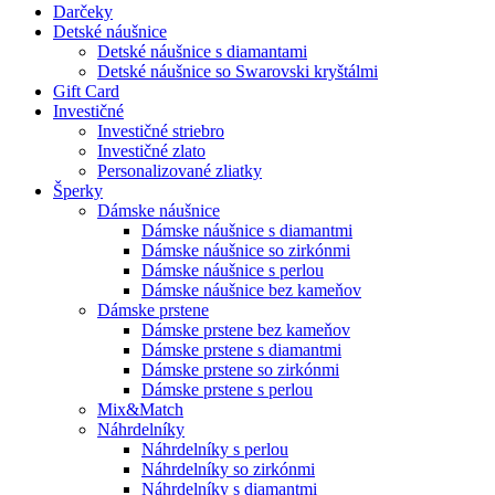
Darčeky
Detské náušnice
Detské náušnice s diamantami
Detské náušnice so Swarovski kryštálmi
Gift Card
Investičné
Investičné striebro
Investičné zlato
Personalizované zliatky
Šperky
Dámske náušnice
Dámske náušnice s diamantmi
Dámske náušnice so zirkónmi
Dámske náušnice s perlou
Dámske náušnice bez kameňov
Dámske prstene
Dámske prstene bez kameňov
Dámske prstene s diamantmi
Dámske prstene so zirkónmi
Dámske prstene s perlou
Mix&Match
Náhrdelníky
Náhrdelníky s perlou
Náhrdelníky so zirkónmi
Náhrdelníky s diamantmi