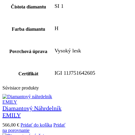
SI 1
Čistota diamantu
H
Farba diamantu
Vysoký lesk
Povrchová úprava
IGI 11J751642605
Certifikát
Súvisiace produkty
Diamantový Náhrdelník
EMILY
566,00
€
Pridať do košíka
Pridať
na porovnanie