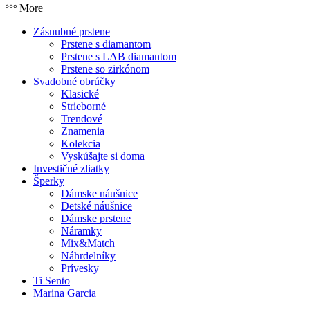
More
Zásnubné prstene
Prstene s diamantom
Prstene s LAB diamantom
Prstene so zirkónom
Svadobné obrúčky
Klasické
Strieborné
Trendové
Znamenia
Kolekcia
Vyskúšajte si doma
Investičné zliatky
Šperky
Dámske náušnice
Detské náušnice
Dámske prstene
Náramky
Mix&Match
Náhrdelníky
Prívesky
Ti Sento
Marina Garcia