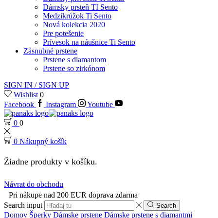
Dámsky prsteň TI Sento
Medzikrúžok Ti Sento
Nová kolekcia 2020
Pre potešenie
Prívesok na náušnice Ti Sento
Zásnubné prstene
Prstene s diamantom
Prstene so zirkónom
SIGN IN / SIGN UP
Wishlist
0
Facebook
Instagram
Youtube
0
0
0
Nákupný košík
Žiadne produkty v košíku.
Návrat do obchodu
Pri nákupe nad 200 EUR doprava zdarma
Search input
Search
Domov
Šperky
Dámske prstene
Dámske prstene s diamantmi