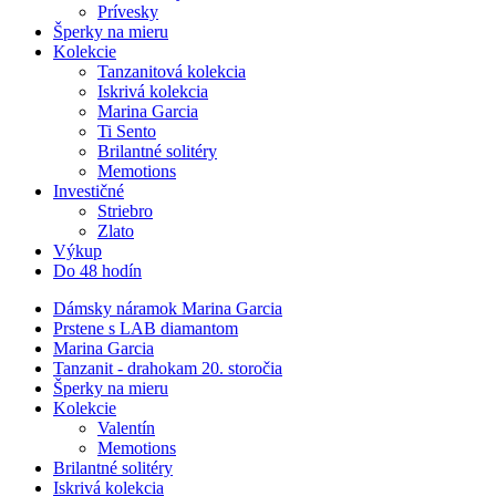
Prívesky
Šperky na mieru
Kolekcie
Tanzanitová kolekcia
Iskrivá kolekcia
Marina Garcia
Ti Sento
Brilantné solitéry
Memotions
Investičné
Striebro
Zlato
Výkup
Do 48 hodín
Dámsky náramok Marina Garcia
Prstene s LAB diamantom
Marina Garcia
Tanzanit - drahokam 20. storočia
Šperky na mieru
Kolekcie
Valentín
Memotions
Brilantné solitéry
Iskrivá kolekcia