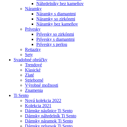
Náhrdelníky bez kameňov
Náramky
Náramky s diamantmi
Náramky so zirkónmi
Náramky bez kameňov
Prívesky
Prívesky so zirkónmi
Prívesky s diamantmi
Prívesky s perlou
Retiazky
Sety
Svadobné obrúčky
Trendové
Klasické
Zlaté
Strieborné
Výrobné možnosti
Znamenia
Ti Sento
Nová kolekcia 2022
Kolekcia 2021
Dámske náušnice Ti Sento
Dámsky náhrdelník Ti Sento
Dámsky náramok Ti Sento
Dámsky prívesok Ti Sento