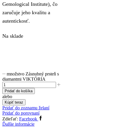
Gemological Institute), čo
zaručuje jeho kvalitu a
autentickosť.
Na sklade
množstvo Zásnubný prsteň s
diamantmi VIKTÓRIA
Pridať do košíka
alebo
Kúpiť teraz
Pridať do zoznamu želaní
Pridať do porovnaní
Zdieľať:
Facebook
Ďalšie informácie