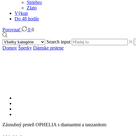
Striebro
Zlato
Výkup
Do 48 hodín
Porovnať
0
0
Search input
Domov
Šperky
Dámske prstene
Zásnubný prsteň OPHELIA s diamantmi a tanzanitom