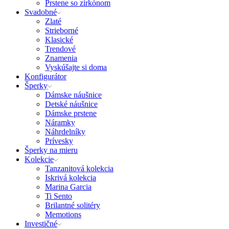
Prstene so zirkónom
Svadobné
Zlaté
Strieborné
Klasické
Trendové
Znamenia
Vyskúšajte si doma
Konfigurátor
Šperky
Dámske náušnice
Detské náušnice
Dámske prstene
Náramky
Náhrdelníky
Prívesky
Šperky na mieru
Kolekcie
Tanzanitová kolekcia
Iskrivá kolekcia
Marina Garcia
Ti Sento
Brilantné solitéry
Memotions
Investičné