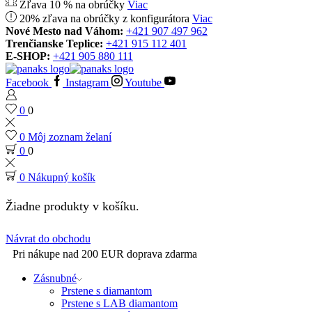
Zľava 10 % na obrúčky
Viac
20% zľava na obrúčky z konfigurátora
Viac
Nové Mesto nad Váhom:
+421 907 497 962
Trenčianske Teplice:
+421 915 112 401
E-SHOP:
+421 905 880 111
Facebook
Instagram
Youtube
0
0
0
Môj zoznam želaní
0
0
0
Nákupný košík
Žiadne produkty v košíku.
Návrat do obchodu
Pri nákupe nad 200 EUR doprava zdarma
Zásnubné
Prstene s diamantom
Prstene s LAB diamantom