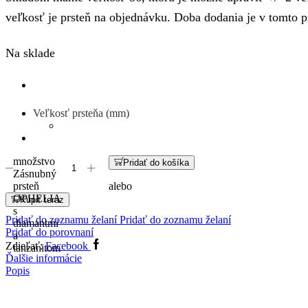
veľkosť je prsteň na objednávku. Doba dodania je v tomto p
Na sklade
Veľkosť prsteňa (mm)
množstvo
Pridať do košíka
Zásnubný
prsteň
alebo
OPHELIA
Kúpiť teraz
s
Pridať do zoznamu želaní
Pridať do zoznamu želaní
diamantmi
Pridať do porovnaní
a
Zdieľať:
Facebook
tanzanitom
Ďalšie informácie
Popis