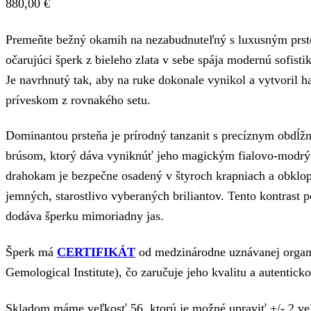
880,00
€
Premeňte bežný okamih na nezabudnuteľný s luxusným pr
očarujúci šperk z bieleho zlata v sebe spája modernú sofist
Je navrhnutý tak, aby na ruke dokonale vynikol a vytvoril 
príveskom z rovnakého setu.
Dominantou prsteňa je prírodný tanzanit s precíznym obd
brúsom, ktorý dáva vyniknúť jeho magickým fialovo-modrý
drahokam je bezpečne osadený v štyroch krapniach a obklo
jemných, starostlivo vyberaných briliantov. Tento kontrast p
dodáva šperku mimoriadny jas.
Šperk má
CERTIFIKÁT
od medzinárodne uznávanej organiz
Gemological Institute), čo zaručuje jeho kvalitu a autenticko
Skladom máme veľkosť 56, ktorú je možné upraviť +/- 2 veľ