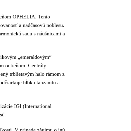
steňom OPHELIA. Tento
ikovanosť a nadčasovú noblesu.
harmonickú sadu s náušnicami a
ĺžnikovým „emeraldovým“
m odtieňom. Centrály
pený trblietavým halo rámom z
odčiarkuje hĺbku tanzanitu a
ácie IGI (International
sť.
kosti. V prípade záujmu o inú