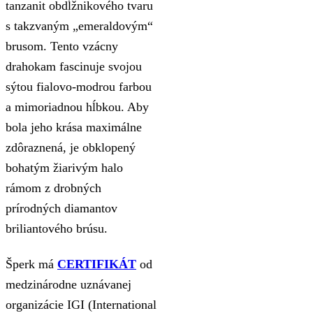
tanzanit obdĺžnikového tvaru
s takzvaným „emeraldovým“
brusom. Tento vzácny
drahokam fascinuje svojou
sýtou fialovo-modrou farbou
a mimoriadnou hĺbkou. Aby
bola jeho krása maximálne
zdôraznená, je obklopený
bohatým žiarivým halo
rámom z drobných
prírodných diamantov
briliantového brúsu.
Šperk má
CERTIFIKÁT
od
medzinárodne uznávanej
organizácie IGI (International