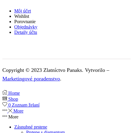
Môj účet
Wishlist
Porovnanie
Objednávky
Detaily účtu
Copyright © 2023 Zlatníctvo Panaks. Vytvorilo –
Marketingové poradenstvo
.
Home
Shop
0
Zoznam želaní
More
More
Zásnubné prstene
Prstene s diamantom