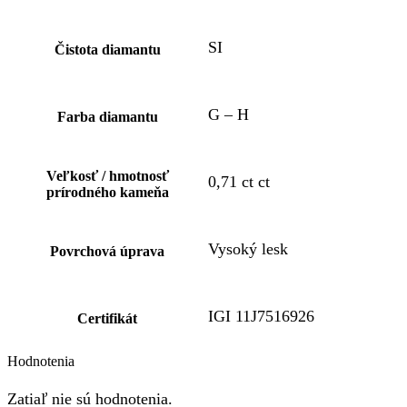
SI
Čistota diamantu
G – H
Farba diamantu
Veľkosť / hmotnosť
0,71 ct ct
prírodného kameňa
Vysoký lesk
Povrchová úprava
IGI 11J7516926
Certifikát
Hodnotenia
Zatiaľ nie sú hodnotenia.