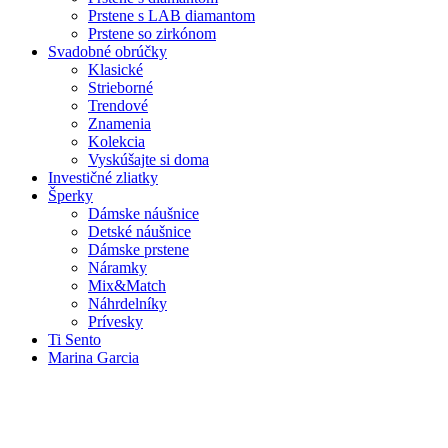
Prstene s LAB diamantom
Prstene so zirkónom
Svadobné obrúčky
Klasické
Strieborné
Trendové
Znamenia
Kolekcia
Vyskúšajte si doma
Investičné zliatky
Šperky
Dámske náušnice
Detské náušnice
Dámske prstene
Náramky
Mix&Match
Náhrdelníky
Prívesky
Ti Sento
Marina Garcia