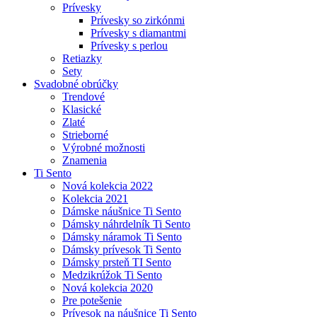
Prívesky
Prívesky so zirkónmi
Prívesky s diamantmi
Prívesky s perlou
Retiazky
Sety
Svadobné obrúčky
Trendové
Klasické
Zlaté
Strieborné
Výrobné možnosti
Znamenia
Ti Sento
Nová kolekcia 2022
Kolekcia 2021
Dámske náušnice Ti Sento
Dámsky náhrdelník Ti Sento
Dámsky náramok Ti Sento
Dámsky prívesok Ti Sento
Dámsky prsteň TI Sento
Medzikrúžok Ti Sento
Nová kolekcia 2020
Pre potešenie
Prívesok na náušnice Ti Sento