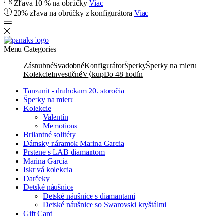
Zľava 10 % na obrúčky
Viac
20% zľava na obrúčky z konfigurátora
Viac
Menu
Categories
Zásnubné
Svadobné
Konfigurátor
Šperky
Šperky na mieru
Kolekcie
Investičné
Výkup
Do 48 hodín
Tanzanit - drahokam 20. storočia
Šperky na mieru
Kolekcie
Valentín
Memotions
Brilantné solitéry
Dámsky náramok Marina Garcia
Prstene s LAB diamantom
Marina Garcia
Iskrivá kolekcia
Darčeky
Detské náušnice
Detské náušnice s diamantami
Detské náušnice so Swarovski kryštálmi
Gift Card