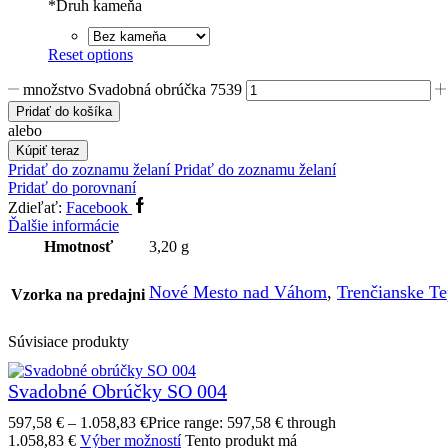
*
Druh kameňa
Reset options
množstvo Svadobná obrúčka 7539
Pridať do košíka
alebo
Kúpiť teraz
Pridať do zoznamu želaní
Pridať do zoznamu želaní
Pridať do porovnaní
Zdieľať:
Facebook
Ďalšie informácie
Hmotnosť
3,20 g
Nové Mesto nad Váhom
,
Trenčianske Te
Vzorka na predajni
Súvisiace produkty
Svadobné Obrúčky SO 004
597,58
€
–
1.058,83
€
Price range: 597,58 € through
1.058,83 €
Výber možností
Tento produkt má