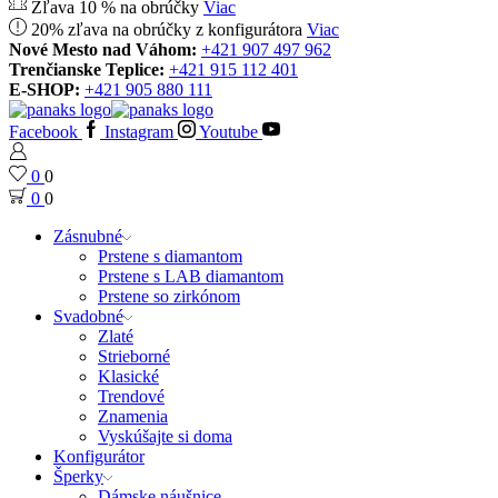
Zľava 10 % na obrúčky
Viac
20% zľava na obrúčky z konfigurátora
Viac
Nové Mesto nad Váhom:
+421 907 497 962
Trenčianske Teplice:
+421 915 112 401
E-SHOP:
+421 905 880 111
Facebook
Instagram
Youtube
0
0
0
0
Zásnubné
Prstene s diamantom
Prstene s LAB diamantom
Prstene so zirkónom
Svadobné
Zlaté
Strieborné
Klasické
Trendové
Znamenia
Vyskúšajte si doma
Konfigurátor
Šperky
Dámske náušnice