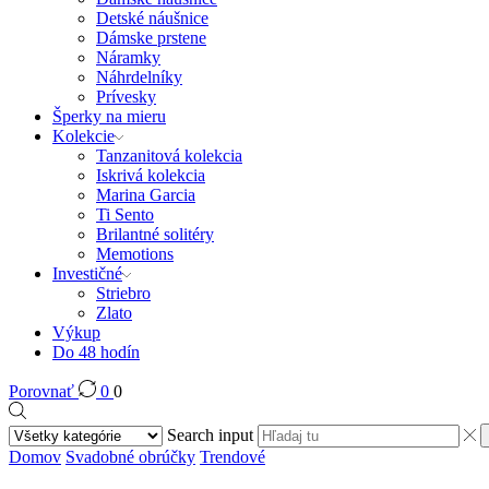
Detské náušnice
Dámske prstene
Náramky
Náhrdelníky
Prívesky
Šperky na mieru
Kolekcie
Tanzanitová kolekcia
Iskrivá kolekcia
Marina Garcia
Ti Sento
Brilantné solitéry
Memotions
Investičné
Striebro
Zlato
Výkup
Do 48 hodín
Porovnať
0
0
Search input
Domov
Svadobné obrúčky
Trendové