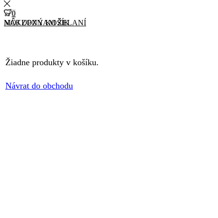
0
0
MÔJ ZOZNAM ŽELANÍ
NÁKUPNÝ KOŠÍK
Žiadne produkty v košíku.
Návrat do obchodu