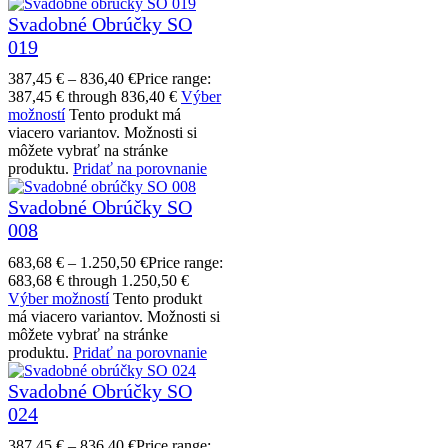
Svadobné Obrúčky SO
019
387,45
€
–
836,40
€
Price range:
387,45 € through 836,40 €
Výber
možností
Tento produkt má
viacero variantov. Možnosti si
môžete vybrať na stránke
produktu.
Pridať na porovnanie
Svadobné Obrúčky SO
008
683,68
€
–
1.250,50
€
Price range:
683,68 € through 1.250,50 €
Výber možností
Tento produkt
má viacero variantov. Možnosti si
môžete vybrať na stránke
produktu.
Pridať na porovnanie
Svadobné Obrúčky SO
024
387,45
€
–
836,40
€
Price range: