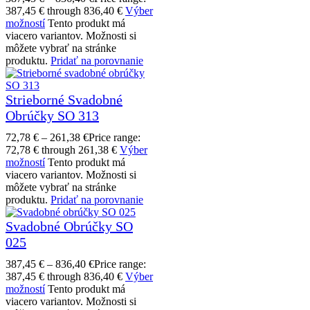
387,45 € through 836,40 €
Výber
možností
Tento produkt má
viacero variantov. Možnosti si
môžete vybrať na stránke
produktu.
Pridať na porovnanie
Strieborné Svadobné
Obrúčky SO 313
72,78
€
–
261,38
€
Price range:
72,78 € through 261,38 €
Výber
možností
Tento produkt má
viacero variantov. Možnosti si
môžete vybrať na stránke
produktu.
Pridať na porovnanie
Svadobné Obrúčky SO
025
387,45
€
–
836,40
€
Price range:
387,45 € through 836,40 €
Výber
možností
Tento produkt má
viacero variantov. Možnosti si