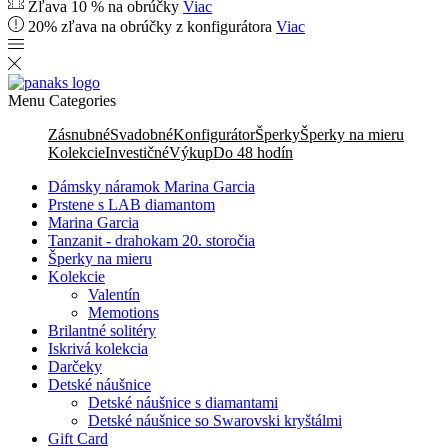
Zľava 10 % na obrúčky
Viac
20% zľava na obrúčky z konfigurátora
Viac
Menu
Categories
Zásnubné
Svadobné
Konfigurátor
Šperky
Šperky na mieru
Kolekcie
Investičné
Výkup
Do 48 hodín
Dámsky náramok Marina Garcia
Prstene s LAB diamantom
Marina Garcia
Tanzanit - drahokam 20. storočia
Šperky na mieru
Kolekcie
Valentín
Memotions
Brilantné solitéry
Iskrivá kolekcia
Darčeky
Detské náušnice
Detské náušnice s diamantami
Detské náušnice so Swarovski kryštálmi
Gift Card