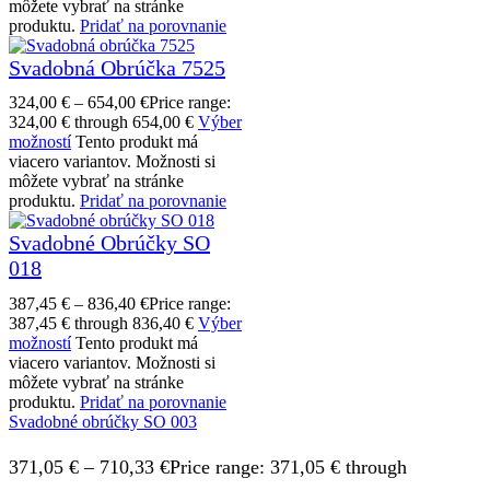
môžete vybrať na stránke
produktu.
Pridať na porovnanie
Svadobná Obrúčka 7525
324,00
€
–
654,00
€
Price range:
324,00 € through 654,00 €
Výber
možností
Tento produkt má
viacero variantov. Možnosti si
môžete vybrať na stránke
produktu.
Pridať na porovnanie
Svadobné Obrúčky SO
018
387,45
€
–
836,40
€
Price range:
387,45 € through 836,40 €
Výber
možností
Tento produkt má
viacero variantov. Možnosti si
môžete vybrať na stránke
produktu.
Pridať na porovnanie
Svadobné obrúčky SO 003
371,05
€
–
710,33
€
Price range: 371,05 € through