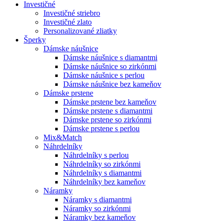
Investičné
Investičné striebro
Investičné zlato
Personalizované zliatky
Šperky
Dámske náušnice
Dámske náušnice s diamantmi
Dámske náušnice so zirkónmi
Dámske náušnice s perlou
Dámske náušnice bez kameňov
Dámske prstene
Dámske prstene bez kameňov
Dámske prstene s diamantmi
Dámske prstene so zirkónmi
Dámske prstene s perlou
Mix&Match
Náhrdelníky
Náhrdelníky s perlou
Náhrdelníky so zirkónmi
Náhrdelníky s diamantmi
Náhrdelníky bez kameňov
Náramky
Náramky s diamantmi
Náramky so zirkónmi
Náramky bez kameňov