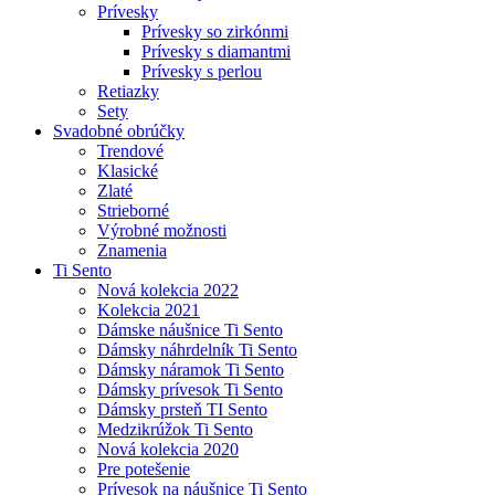
Prívesky
Prívesky so zirkónmi
Prívesky s diamantmi
Prívesky s perlou
Retiazky
Sety
Svadobné obrúčky
Trendové
Klasické
Zlaté
Strieborné
Výrobné možnosti
Znamenia
Ti Sento
Nová kolekcia 2022
Kolekcia 2021
Dámske náušnice Ti Sento
Dámsky náhrdelník Ti Sento
Dámsky náramok Ti Sento
Dámsky prívesok Ti Sento
Dámsky prsteň TI Sento
Medzikrúžok Ti Sento
Nová kolekcia 2020
Pre potešenie
Prívesok na náušnice Ti Sento