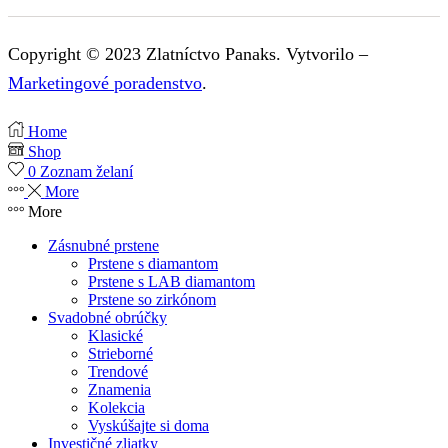
Copyright © 2023 Zlatníctvo Panaks. Vytvorilo –
Marketingové poradenstvo
.
Home
Shop
0
Zoznam želaní
More
More
Zásnubné prstene
Prstene s diamantom
Prstene s LAB diamantom
Prstene so zirkónom
Svadobné obrúčky
Klasické
Strieborné
Trendové
Znamenia
Kolekcia
Vyskúšajte si doma
Investičné zliatky