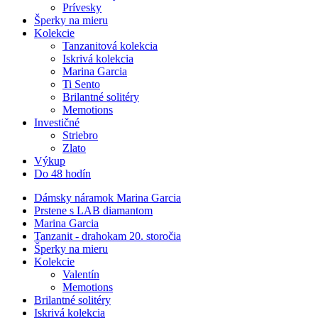
Prívesky
Šperky na mieru
Kolekcie
Tanzanitová kolekcia
Iskrivá kolekcia
Marina Garcia
Ti Sento
Brilantné solitéry
Memotions
Investičné
Striebro
Zlato
Výkup
Do 48 hodín
Dámsky náramok Marina Garcia
Prstene s LAB diamantom
Marina Garcia
Tanzanit - drahokam 20. storočia
Šperky na mieru
Kolekcie
Valentín
Memotions
Brilantné solitéry
Iskrivá kolekcia