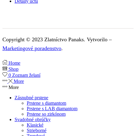
Detaily účtu
Copyright © 2023 Zlatníctvo Panaks. Vytvorilo –
Marketingové poradenstvo
.
Home
Shop
0
Zoznam želaní
More
More
Zásnubné prstene
Prstene s diamantom
Prstene s LAB diamantom
Prstene so zirkónom
Svadobné obrúčky
Klasické
Strieborné
Trendové