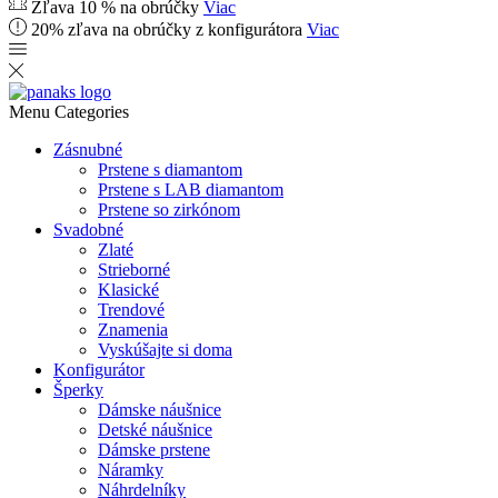
Zľava 10 % na obrúčky
Viac
20% zľava na obrúčky z konfigurátora
Viac
Menu
Categories
Zásnubné
Prstene s diamantom
Prstene s LAB diamantom
Prstene so zirkónom
Svadobné
Zlaté
Strieborné
Klasické
Trendové
Znamenia
Vyskúšajte si doma
Konfigurátor
Šperky
Dámske náušnice
Detské náušnice
Dámske prstene
Náramky
Náhrdelníky