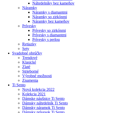
Náhrdelníky bez kameňov
Náramky
Náramky s diamantmi
Náramky so zirkónmi
Náramky bez kameňov
Prívesky
Prívesky so zirkónmi
Prívesky s diamantmi
Prívesky s perlou
Retiazky
Sety
Svadobné obrúčky
Trendové
Klasické
Zlaté
Strieborné
Výrobné možnosti
Znamenia
Ti Sento
Nová kolekcia 2022
Kolekcia 2021
Dámske náušnice Ti Sento
Dámsky náhrdelník Ti Sento
Dámsky náramok Ti Sento
Dámsky prívesok Ti Sento