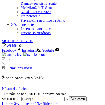
Dámsky prsteň TI Sento
Medzikrúžok Ti Sento
Nová kolekcia 2020
Pre potešenie
Prívesok na náušnice Ti Sento
Zásnubné prstene
Prstene s diamantom
Prstene so zirkónom
SIGN IN / SIGN UP
Wishlist
0
Facebook
Instagram
Youtube
0
0
0
Nákupný košík
Žiadne produkty v košíku.
Návrat do obchodu
Pri nákupe nad 200 EUR doprava zdarma
Search input
Search
Domov
Svadobné obrúčky
Strieborné