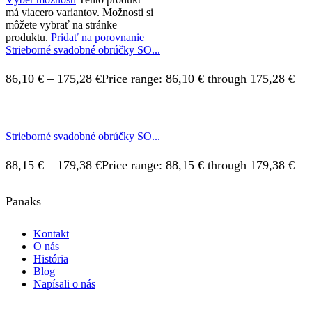
má viacero variantov. Možnosti si
môžete vybrať na stránke
produktu.
Pridať na porovnanie
Strieborné svadobné obrúčky SO...
86,10
€
–
175,28
€
Price range: 86,10 € through 175,28 €
Strieborné svadobné obrúčky SO...
88,15
€
–
179,38
€
Price range: 88,15 € through 179,38 €
Panaks
Kontakt
O nás
História
Blog
Napísali o nás