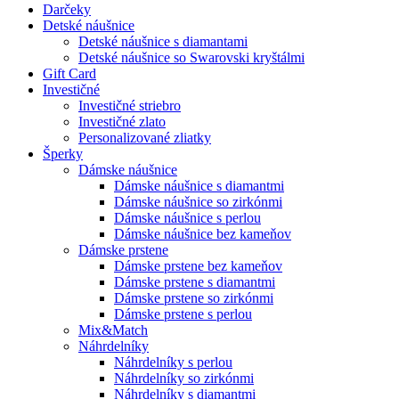
Darčeky
Detské náušnice
Detské náušnice s diamantami
Detské náušnice so Swarovski kryštálmi
Gift Card
Investičné
Investičné striebro
Investičné zlato
Personalizované zliatky
Šperky
Dámske náušnice
Dámske náušnice s diamantmi
Dámske náušnice so zirkónmi
Dámske náušnice s perlou
Dámske náušnice bez kameňov
Dámske prstene
Dámske prstene bez kameňov
Dámske prstene s diamantmi
Dámske prstene so zirkónmi
Dámske prstene s perlou
Mix&Match
Náhrdelníky
Náhrdelníky s perlou
Náhrdelníky so zirkónmi
Náhrdelníky s diamantmi