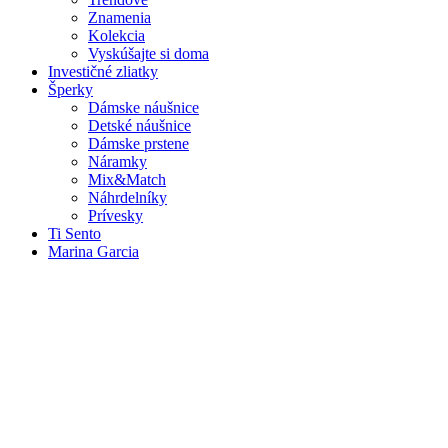
Znamenia
Kolekcia
Vyskúšajte si doma
Investičné zliatky
Šperky
Dámske náušnice
Detské náušnice
Dámske prstene
Náramky
Mix&Match
Náhrdelníky
Prívesky
Ti Sento
Marina Garcia