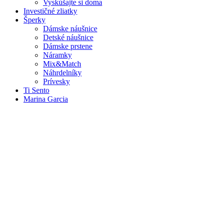
Vyskúšajte si doma
Investičné zliatky
Šperky
Dámske náušnice
Detské náušnice
Dámske prstene
Náramky
Mix&Match
Náhrdelníky
Prívesky
Ti Sento
Marina Garcia