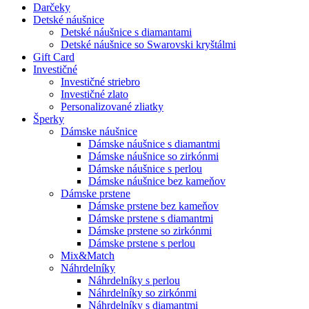
Darčeky
Detské náušnice
Detské náušnice s diamantami
Detské náušnice so Swarovski kryštálmi
Gift Card
Investičné
Investičné striebro
Investičné zlato
Personalizované zliatky
Šperky
Dámske náušnice
Dámske náušnice s diamantmi
Dámske náušnice so zirkónmi
Dámske náušnice s perlou
Dámske náušnice bez kameňov
Dámske prstene
Dámske prstene bez kameňov
Dámske prstene s diamantmi
Dámske prstene so zirkónmi
Dámske prstene s perlou
Mix&Match
Náhrdelníky
Náhrdelníky s perlou
Náhrdelníky so zirkónmi
Náhrdelníky s diamantmi