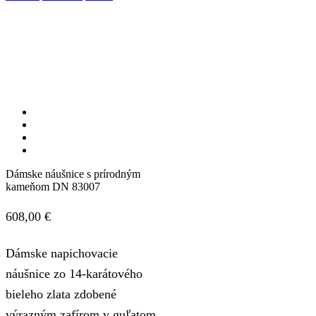
Dámske náušnice s prírodným
kameňom DN 83007
608,00
€
Dámske napichovacie
náušnice zo 14-karátového
bieleho zlata zdobené
výrazným zafírom v guľatom