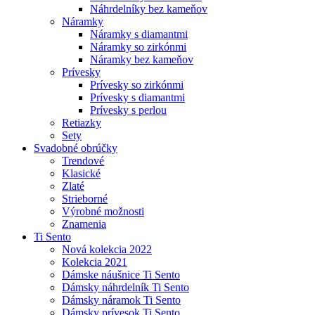
Náhrdelníky bez kameňov
Náramky
Náramky s diamantmi
Náramky so zirkónmi
Náramky bez kameňov
Prívesky
Prívesky so zirkónmi
Prívesky s diamantmi
Prívesky s perlou
Retiazky
Sety
Svadobné obrúčky
Trendové
Klasické
Zlaté
Strieborné
Výrobné možnosti
Znamenia
Ti Sento
Nová kolekcia 2022
Kolekcia 2021
Dámske náušnice Ti Sento
Dámsky náhrdelník Ti Sento
Dámsky náramok Ti Sento
Dámsky prívesok Ti Sento