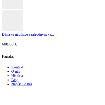
Dámske náušnice s prírodným ka...
608,00
€
Panaks
Kontakt
O nás
História
Blog
Napísali o nás