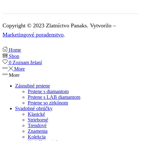
Copyright © 2023 Zlatníctvo Panaks. Vytvorilo –
Marketingové poradenstvo
.
Home
Shop
0
Zoznam želaní
More
More
Zásnubné prstene
Prstene s diamantom
Prstene s LAB diamantom
Prstene so zirkónom
Svadobné obrúčky
Klasické
Strieborné
Trendové
Znamenia
Kolekcia