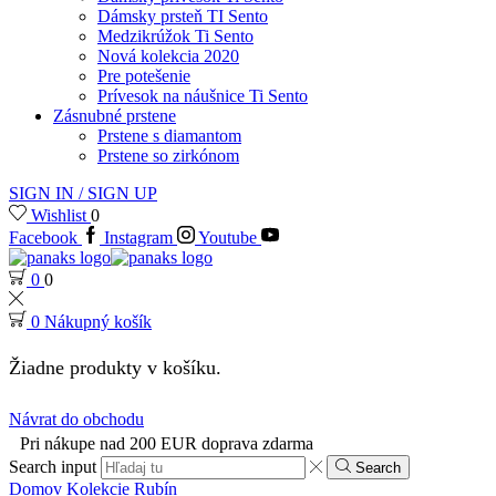
Dámsky prsteň TI Sento
Medzikrúžok Ti Sento
Nová kolekcia 2020
Pre potešenie
Prívesok na náušnice Ti Sento
Zásnubné prstene
Prstene s diamantom
Prstene so zirkónom
SIGN IN / SIGN UP
Wishlist
0
Facebook
Instagram
Youtube
0
0
0
Nákupný košík
Žiadne produkty v košíku.
Návrat do obchodu
Pri nákupe nad 200 EUR doprava zdarma
Search input
Search
Domov
Kolekcie
Rubín