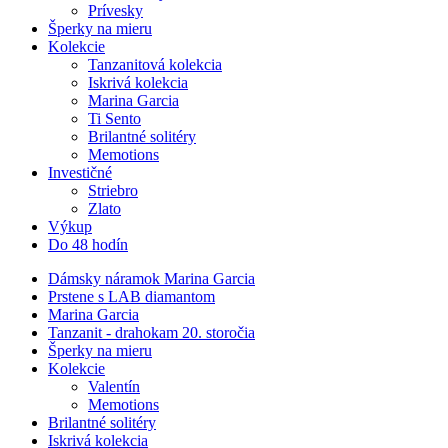
Prívesky
Šperky na mieru
Kolekcie
Tanzanitová kolekcia
Iskrivá kolekcia
Marina Garcia
Ti Sento
Brilantné solitéry
Memotions
Investičné
Striebro
Zlato
Výkup
Do 48 hodín
Dámsky náramok Marina Garcia
Prstene s LAB diamantom
Marina Garcia
Tanzanit - drahokam 20. storočia
Šperky na mieru
Kolekcie
Valentín
Memotions
Brilantné solitéry
Iskrivá kolekcia