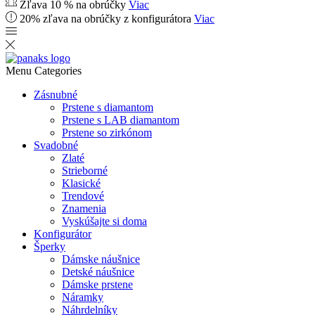
Zľava 10 % na obrúčky
Viac
20% zľava na obrúčky z konfigurátora
Viac
Menu
Categories
Zásnubné
Prstene s diamantom
Prstene s LAB diamantom
Prstene so zirkónom
Svadobné
Zlaté
Strieborné
Klasické
Trendové
Znamenia
Vyskúšajte si doma
Konfigurátor
Šperky
Dámske náušnice
Detské náušnice
Dámske prstene
Náramky
Náhrdelníky