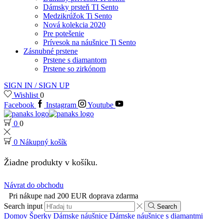
Dámsky prsteň TI Sento
Medzikrúžok Ti Sento
Nová kolekcia 2020
Pre potešenie
Prívesok na náušnice Ti Sento
Zásnubné prstene
Prstene s diamantom
Prstene so zirkónom
SIGN IN / SIGN UP
Wishlist
0
Facebook
Instagram
Youtube
0
0
0
Nákupný košík
Žiadne produkty v košíku.
Návrat do obchodu
Pri nákupe nad 200 EUR doprava zdarma
Search input
Search
Domov
Šperky
Dámske náušnice
Dámske náušnice s diamantmi