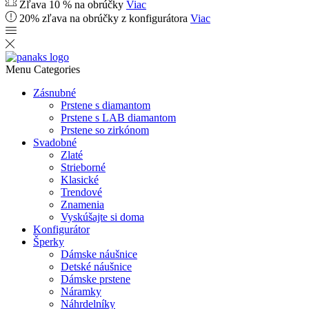
Zľava 10 % na obrúčky
Viac
20% zľava na obrúčky z konfigurátora
Viac
Menu
Categories
Zásnubné
Prstene s diamantom
Prstene s LAB diamantom
Prstene so zirkónom
Svadobné
Zlaté
Strieborné
Klasické
Trendové
Znamenia
Vyskúšajte si doma
Konfigurátor
Šperky
Dámske náušnice
Detské náušnice
Dámske prstene
Náramky
Náhrdelníky