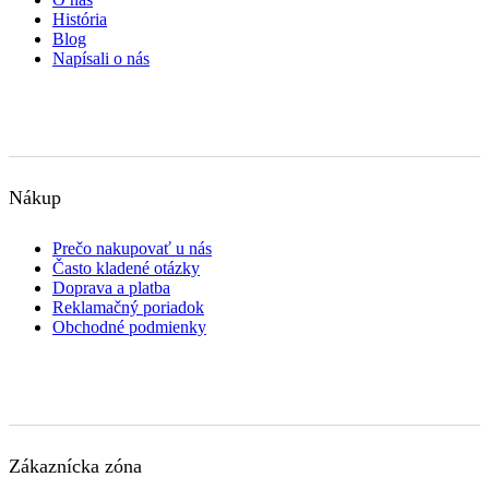
História
Blog
Napísali o nás
Nákup
Prečo nakupovať u nás
Často kladené otázky
Doprava a platba
Reklamačný poriadok
Obchodné podmienky
Zákaznícka zóna