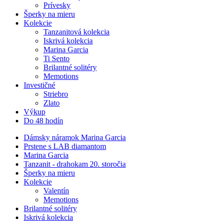
Prívesky
Šperky na mieru
Kolekcie
Tanzanitová kolekcia
Iskrivá kolekcia
Marina Garcia
Ti Sento
Brilantné solitéry
Memotions
Investičné
Striebro
Zlato
Výkup
Do 48 hodín
Dámsky náramok Marina Garcia
Prstene s LAB diamantom
Marina Garcia
Tanzanit - drahokam 20. storočia
Šperky na mieru
Kolekcie
Valentín
Memotions
Brilantné solitéry
Iskrivá kolekcia