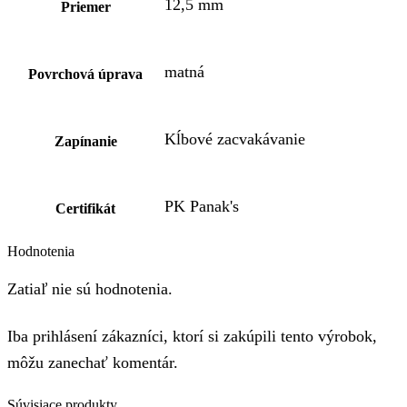
12,5 mm
Priemer
matná
Povrchová úprava
Kĺbové zacvakávanie
Zapínanie
PK Panak's
Certifikát
Hodnotenia
Zatiaľ nie sú hodnotenia.
Iba prihlásení zákazníci, ktorí si zakúpili tento výrobok,
môžu zanechať komentár.
Súvisiace produkty