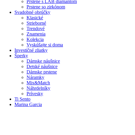
Prstene s LAB diamantom
Prstene so zirkónom
Svadobné obrúčky
Klasické
Strieborné
Trendové
Znamenia
Kolekcia
Vyskúšajte si doma
Investičné zliatky
Šperky
Dámske náušnice
Detské náušnice
Dámske prstene
Náramky
Mix&Match
Náhrdelníky
Prívesky
Ti Sento
Marina Garcia