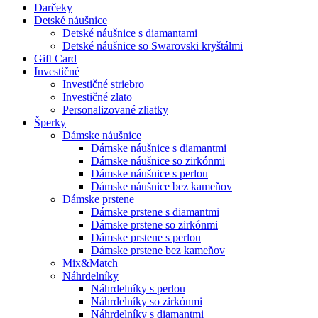
Darčeky
Detské náušnice
Detské náušnice s diamantami
Detské náušnice so Swarovski kryštálmi
Gift Card
Investičné
Investičné striebro
Investičné zlato
Personalizované zliatky
Šperky
Dámske náušnice
Dámske náušnice s diamantmi
Dámske náušnice so zirkónmi
Dámske náušnice s perlou
Dámske náušnice bez kameňov
Dámske prstene
Dámske prstene s diamantmi
Dámske prstene so zirkónmi
Dámske prstene s perlou
Dámske prstene bez kameňov
Mix&Match
Náhrdelníky
Náhrdelníky s perlou
Náhrdelníky so zirkónmi
Náhrdelníky s diamantmi