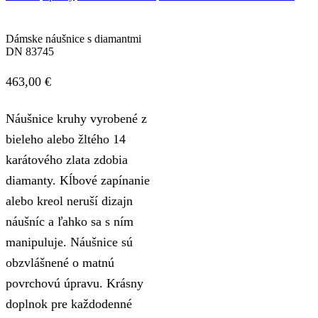
Dámske náušnice s diamantmi
DN 83745
463,00
€
Náušnice kruhy vyrobené z
bieleho alebo žltého 14
karátového zlata zdobia
diamanty. Kĺbové zapínanie
alebo kreol neruší dizajn
náušníc a ľahko sa s ním
manipuluje. Náušnice sú
obzvlášnené o matnú
povrchovú úpravu. Krásny
doplnok pre každodenné