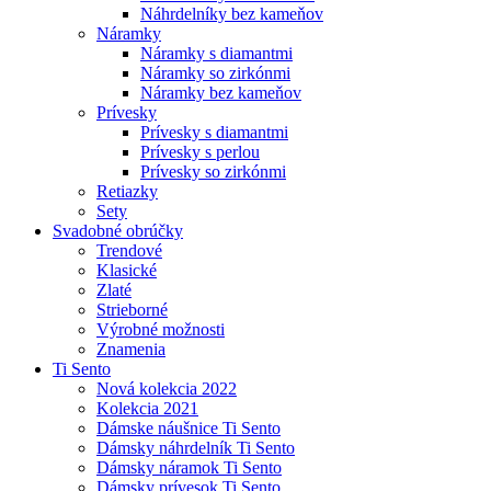
Náhrdelníky bez kameňov
Náramky
Náramky s diamantmi
Náramky so zirkónmi
Náramky bez kameňov
Prívesky
Prívesky s diamantmi
Prívesky s perlou
Prívesky so zirkónmi
Retiazky
Sety
Svadobné obrúčky
Trendové
Klasické
Zlaté
Strieborné
Výrobné možnosti
Znamenia
Ti Sento
Nová kolekcia 2022
Kolekcia 2021
Dámske náušnice Ti Sento
Dámsky náhrdelník Ti Sento
Dámsky náramok Ti Sento
Dámsky prívesok Ti Sento