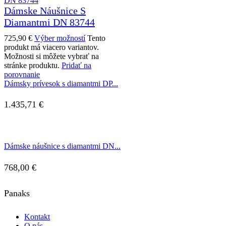
Dámske Náušnice S
Diamantmi DN 83744
725,90
€
Výber možností
Tento
produkt má viacero variantov.
Možnosti si môžete vybrať na
stránke produktu.
Pridať na
porovnanie
Dámsky prívesok s diamantmi DP...
1.435,71
€
Dámske náušnice s diamantmi DN...
768,00
€
Panaks
Kontakt
O nás