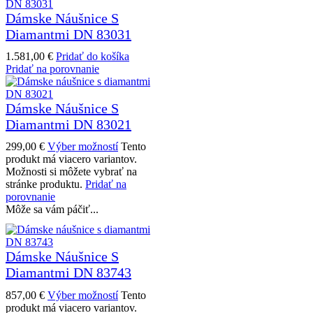
Dámske Náušnice S
Diamantmi DN 83031
1.581,00
€
Pridať do košíka
Pridať na porovnanie
Dámske Náušnice S
Diamantmi DN 83021
299,00
€
Výber možností
Tento
produkt má viacero variantov.
Možnosti si môžete vybrať na
stránke produktu.
Pridať na
porovnanie
Môže sa vám páčiť...
Dámske Náušnice S
Diamantmi DN 83743
857,00
€
Výber možností
Tento
produkt má viacero variantov.