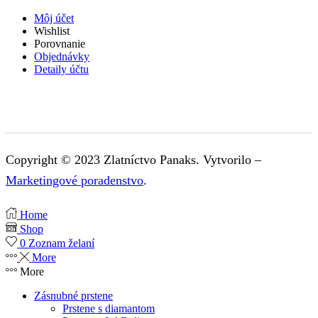
Môj účet
Wishlist
Porovnanie
Objednávky
Detaily účtu
Copyright © 2023 Zlatníctvo Panaks. Vytvorilo –
Marketingové poradenstvo
.
Home
Shop
0
Zoznam želaní
More
More
Zásnubné prstene
Prstene s diamantom