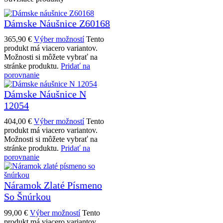
Dámske Náušnice Z60168
365,90
€
Výber možností
Tento
produkt má viacero variantov.
Možnosti si môžete vybrať na
stránke produktu.
Pridať na
porovnanie
Dámske Náušnice N
12054
404,00
€
Výber možností
Tento
produkt má viacero variantov.
Možnosti si môžete vybrať na
stránke produktu.
Pridať na
porovnanie
Náramok Zlaté Písmeno
So Šnúrkou
99,00
€
Výber možností
Tento
produkt má viacero variantov.