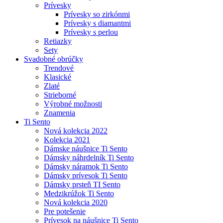
Prívesky
Prívesky so zirkónmi
Prívesky s diamantmi
Prívesky s perlou
Retiazky
Sety
Svadobné obrúčky
Trendové
Klasické
Zlaté
Strieborné
Výrobné možnosti
Znamenia
Ti Sento
Nová kolekcia 2022
Kolekcia 2021
Dámske náušnice Ti Sento
Dámsky náhrdelník Ti Sento
Dámsky náramok Ti Sento
Dámsky prívesok Ti Sento
Dámsky prsteň TI Sento
Medzikrúžok Ti Sento
Nová kolekcia 2020
Pre potešenie
Prívesok na náušnice Ti Sento