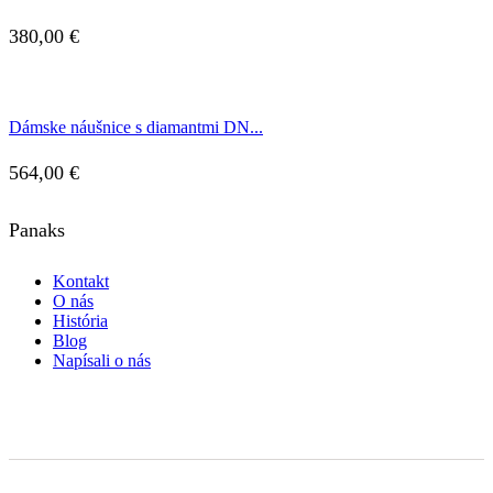
380,00
€
Dámske náušnice s diamantmi DN...
564,00
€
Panaks
Kontakt
O nás
História
Blog
Napísali o nás