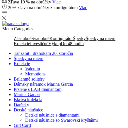
Zľava 10 % na obrúčky
Viac
20% zľava na obrúčky z konfigurátora
Viac
Menu
Categories
Zásnubné
Svadobné
Konfigurátor
Šperky
Šperky na mieru
Kolekcie
Investičné
Výkup
Do 48 hodín
Tanzanit - drahokam 20. storočia
Šperky na mieru
Kolekcie
Valentín
Memotions
Brilantné solitéry
Dámsky náramok Marina Garcia
Prstene s LAB diamantom
Marina Garcia
Iskrivá kolekcia
Darčeky
Detské náušnice
Detské náušnice s diamantami
Detské náušnice so Swarovski kryštálmi
Gift Card