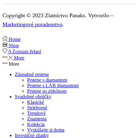
Copyright © 2023 Zlatníctvo Panaks. Vytvorilo –
Marketingové poradenstvo
.
Home
Shop
0
Zoznam želaní
More
More
Zásnubné prstene
Prstene s diamantom
Prstene s LAB diamantom
Prstene so zirkónom
Svadobné obrúčky
Klasické
Strieborné
Trendové
Znamenia
Kolekcia
Vyskúšajte si doma
Investičné zliatky