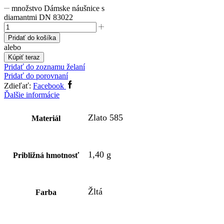
množstvo Dámske náušnice s
diamantmi DN 83022
Pridať do košíka
alebo
Kúpiť teraz
Pridať do zoznamu želaní
Pridať do porovnaní
Zdieľať:
Facebook
Ďalšie informácie
Zlato 585
Materiál
1,40 g
Približná hmotnosť
Žltá
Farba