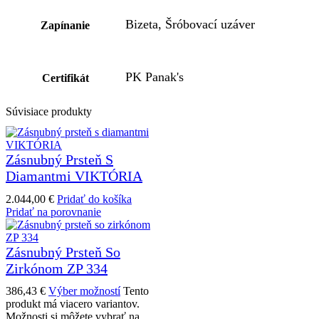
Bizeta, Šróbovací uzáver
Zapínanie
PK Panak's
Certifikát
Súvisiace produkty
Zásnubný Prsteň S
Diamantmi VIKTÓRIA
2.044,00
€
Pridať do košíka
Pridať na porovnanie
Zásnubný Prsteň So
Zirkónom ZP 334
386,43
€
Výber možností
Tento
produkt má viacero variantov.
Možnosti si môžete vybrať na