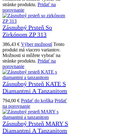
stránke produktu.
Pridať na
porovnanie
Zásnubný Prsteň So
Zirkónom ZP 313
386,43
€
Výber možností
Tento
produkt má viacero variantov.
Možnosti si môžete vybrať na
stránke produktu.
Pridať na
porovnanie
Zásnubný Prsteň KATE S
Diamantmi A Tanzanitom
794,00
€
Pridať do košíka
Pridať
na porovnanie
Zásnubný Prsteň MARY S
Diamantmi A Tanzanitom