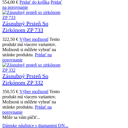
554,00
€
Pridať do košíka
Pridať
na porovnanie
Zásnubný Prsteň So
Zirkónom ZP 733
322,50
€
Výber možností
Tento
produkt má viacero variantov.
Možnosti si môžete vybrať na
stránke produktu.
Pridať na
porovnanie
Zásnubný Prsteň So
Zirkónom ZP 332
350,55
€
Výber možností
Tento
produkt má viacero variantov.
Možnosti si môžete vybrať na
stránke produktu.
Pridať na
porovnanie
Môže sa vám páčiť...
Dámske náušnice s diamantmi DN...