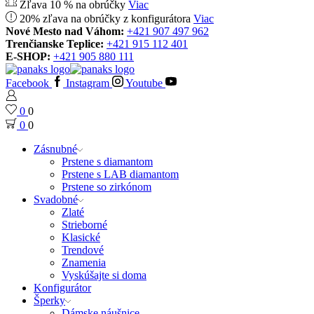
Zľava 10 % na obrúčky
Viac
20% zľava na obrúčky z konfigurátora
Viac
Nové Mesto nad Váhom:
+421 907 497 962
Trenčianske Teplice:
+421 915 112 401
E-SHOP:
+421 905 880 111
Facebook
Instagram
Youtube
0
0
0
0
Zásnubné
Prstene s diamantom
Prstene s LAB diamantom
Prstene so zirkónom
Svadobné
Zlaté
Strieborné
Klasické
Trendové
Znamenia
Vyskúšajte si doma
Konfigurátor
Šperky
Dámske náušnice