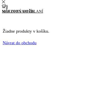
0
0
MÔJ ZOZNAM ŽELANÍ
NÁKUPNÝ KOŠÍK
Žiadne produkty v košíku.
Návrat do obchodu