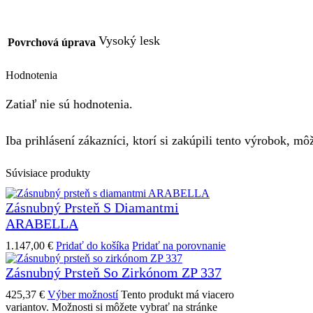
Vysoký lesk
Povrchová úprava
Hodnotenia
Zatiaľ nie sú hodnotenia.
Iba prihlásení zákazníci, ktorí si zakúpili tento výrobok, m
Súvisiace produkty
Zásnubný Prsteň S Diamantmi
ARABELLA
1.147,00
€
Pridať do košíka
Pridať na porovnanie
Zásnubný Prsteň So Zirkónom ZP 337
425,37
€
Výber možností
Tento produkt má viacero
variantov. Možnosti si môžete vybrať na stránke