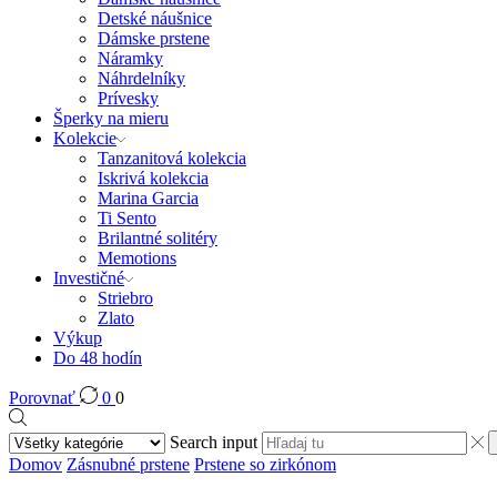
Detské náušnice
Dámske prstene
Náramky
Náhrdelníky
Prívesky
Šperky na mieru
Kolekcie
Tanzanitová kolekcia
Iskrivá kolekcia
Marina Garcia
Ti Sento
Brilantné solitéry
Memotions
Investičné
Striebro
Zlato
Výkup
Do 48 hodín
Porovnať
0
0
Search input
Domov
Zásnubné prstene
Prstene so zirkónom