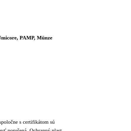
, Umicore, PAMP, Münze
poločne s certifikátom sú
 byť porušená. Ochranný plast