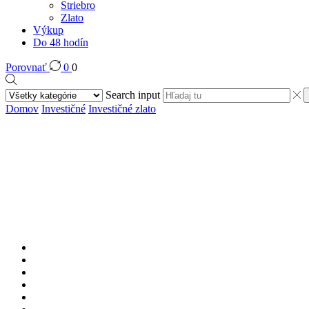
Striebro
Zlato
Výkup
Do 48 hodín
Porovnať
0
0
Search input
Domov
Investičné
Investičné zlato