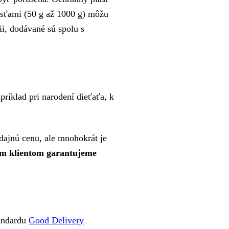
nosťami (50 g až 1000 g) môžu
ii, dodávané sú spolu s
ríklad pri narodení dieťaťa, k
edajnú cenu, ale mnohokrát je
m klientom garantujeme
tandardu
Good Delivery