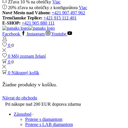
Zľava 10 % na obrúčky
Viac
20% zľava na obrúčky z konfigurátora
Viac
Nové Mesto nad Váhom:
+421 907 497 962
Trenčianske Teplice:
+421 915 112 401
E-SHOP:
+421 905 880 111
Facebook
Instagram
Youtube
0
0
0
Môj zoznam želaní
0
0
0
Nákupný košík
Žiadne produkty v košíku.
Návrat do obchodu
Pri nákupe nad 200 EUR doprava zdarma
Zásnubné
Prstene s diamantom
Prstene s LAB diamantom