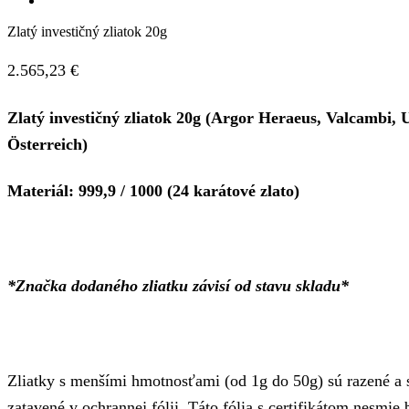
Zlatý investičný zliatok 20g
2.565,23
€
Zlatý investičný zliatok 20g (Argor Heraeus, Valcambi
Österreich)
Materiál: 999,9 / 1000 (24 karátové zlato)
*Značka dodaného zliatku závisí od stavu skladu*
Zliatky s menšími hmotnosťami (od 1g do 50g) sú razené a s
zatavené v ochrannej fólii. Táto fólia s certifikátom nesmie