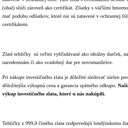
(obal) slúži zároveň ako certifikát. Zliatky s väčšími hmot
mať podobu odliatkov, ktoré nie sú zatavené v ochrannej fól
certifikátom.
Zlaté tehličky sú veľmi vyhľadávané ako ideálny darček, nap
narodeninám či ako svadobný dar pre novomanželov.
Pri nákupe investičného zlata je dôležité sledovať nielen pr
dôležitejšia výkupná cena a garancia spätného odkupu.
Naši
výkup investičného zlata, ktoré u nás nakúpili.
Tehličky z 999,0 čistého zlata zodpovedajú londýnskemu š