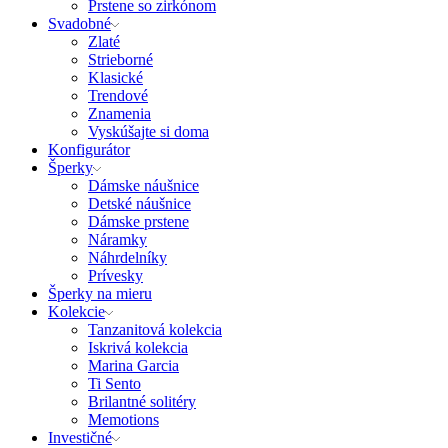
Prstene so zirkónom
Svadobné
Zlaté
Strieborné
Klasické
Trendové
Znamenia
Vyskúšajte si doma
Konfigurátor
Šperky
Dámske náušnice
Detské náušnice
Dámske prstene
Náramky
Náhrdelníky
Prívesky
Šperky na mieru
Kolekcie
Tanzanitová kolekcia
Iskrivá kolekcia
Marina Garcia
Ti Sento
Brilantné solitéry
Memotions
Investičné