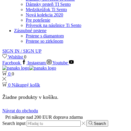
Dámsky prsteň TI Sento
Medzikrúžok Ti Sento
Nová kolekcia 2020
Pre potešenie
Prívesok na náušnice Ti Sento
Zásnubné prstene
Prstene s diamantom
Prstene so zirkónom
SIGN IN / SIGN UP
Wishlist
0
Facebook
Instagram
Youtube
0
0
0
Nákupný košík
Žiadne produkty v košíku.
Návrat do obchodu
Pri nákupe nad 200 EUR doprava zdarma
Search input
Search