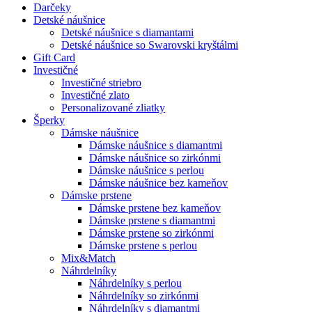
Darčeky
Detské náušnice
Detské náušnice s diamantami
Detské náušnice so Swarovski kryštálmi
Gift Card
Investičné
Investičné striebro
Investičné zlato
Personalizované zliatky
Šperky
Dámske náušnice
Dámske náušnice s diamantmi
Dámske náušnice so zirkónmi
Dámske náušnice s perlou
Dámske náušnice bez kameňov
Dámske prstene
Dámske prstene bez kameňov
Dámske prstene s diamantmi
Dámske prstene so zirkónmi
Dámske prstene s perlou
Mix&Match
Náhrdelníky
Náhrdelníky s perlou
Náhrdelníky so zirkónmi
Náhrdelníky s diamantmi