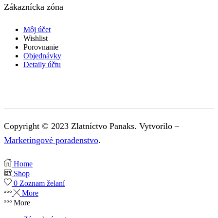
Zákaznícka zóna
Môj účet
Wishlist
Porovnanie
Objednávky
Detaily účtu
Copyright © 2023 Zlatníctvo Panaks. Vytvorilo –
Marketingové poradenstvo
.
Home
Shop
0
Zoznam želaní
More
More