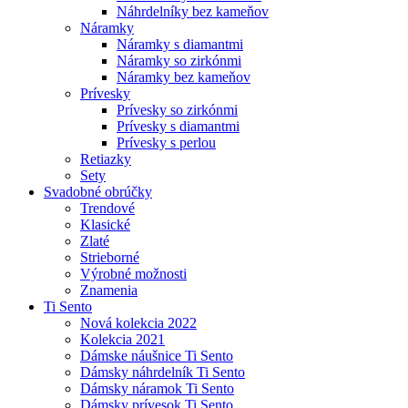
Náhrdelníky bez kameňov
Náramky
Náramky s diamantmi
Náramky so zirkónmi
Náramky bez kameňov
Prívesky
Prívesky so zirkónmi
Prívesky s diamantmi
Prívesky s perlou
Retiazky
Sety
Svadobné obrúčky
Trendové
Klasické
Zlaté
Strieborné
Výrobné možnosti
Znamenia
Ti Sento
Nová kolekcia 2022
Kolekcia 2021
Dámske náušnice Ti Sento
Dámsky náhrdelník Ti Sento
Dámsky náramok Ti Sento
Dámsky prívesok Ti Sento