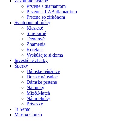
Zásnubné prstene
Prstene s diamantom
Prstene s LAB diamantom
Prstene so zirkónom
Svadobné obrúčky
Klasické
Strieborné
Trendové
Znamenia
Kolekcia
Vyskúšajte si doma
Investičné zliatky
Šperky
Dámske náušnice
Detské náušnice
Dámske prstene
Náramky
Mix&Match
Náhrdelníky
Prívesky
Ti Sento
Marina Garcia