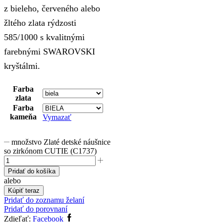
z bieleho, červeného alebo
žltého zlata rýdzosti
585/1000 s kvalitnými
farebnými SWAROVSKI
kryštálmi.
Farba
zlata
Farba
kameňa
Vymazať
množstvo Zlaté detské náušnice
so zirkónom CUTIE (C1737)
Pridať do košíka
alebo
Kúpiť teraz
Pridať do zoznamu želaní
Pridať do porovnaní
Zdieľať:
Facebook