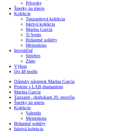
Prívesky
Šperky na mieru
Kolekcie
Tanzanitová kolekcia
Iskrivá kolekcia
Marina Garcia
Ti Sento
Brilantné solitéry
Memotions
Investičné
Striebro
Zlato
Výkup
Do 48 hodín
Dámsky náramok Marina Garcia
Prstene s LAB diamantom
Marina Garcia
Tanzanit - drahokam 20. storočia
Šperky na mieru
Kolekcie
Valentín
Memotions
Brilantné solitéry
Iskrivá kolekcia