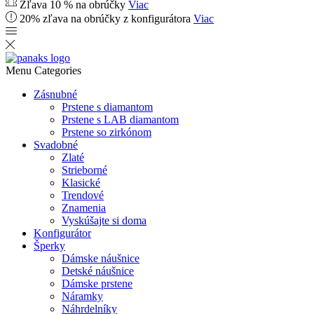
Zľava 10 % na obrúčky
Viac
20% zľava na obrúčky z konfigurátora
Viac
Menu
Categories
Zásnubné
Prstene s diamantom
Prstene s LAB diamantom
Prstene so zirkónom
Svadobné
Zlaté
Strieborné
Klasické
Trendové
Znamenia
Vyskúšajte si doma
Konfigurátor
Šperky
Dámske náušnice
Detské náušnice
Dámske prstene
Náramky
Náhrdelníky