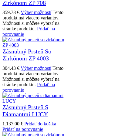
Zirkónom ZP 708
359,78
€
Výber možností
Tento
produkt má viacero variantov.
Možnosti si môžete vybrať na
stránke produktu.
Pridať na
porovnanie
Zásnubný Prsteň So
Zirkónom ZP 4003
304,43
€
Výber možností
Tento
produkt má viacero variantov.
Možnosti si môžete vybrať na
stránke produktu.
Pridať na
porovnanie
Zásnubný Prsteň S
Diamantmi LUCY
1.137,00
€
Pridať do košíka
Pridať na porovnanie