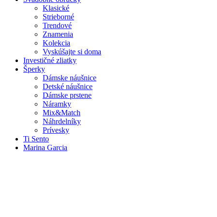
Klasické
Strieborné
Trendové
Znamenia
Kolekcia
Vyskúšajte si doma
Investičné zliatky
Šperky
Dámske náušnice
Detské náušnice
Dámske prstene
Náramky
Mix&Match
Náhrdelníky
Prívesky
Ti Sento
Marina Garcia