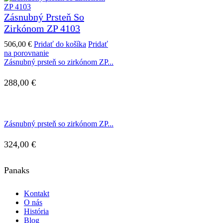
Zásnubný Prsteň So
Zirkónom ZP 4103
506,00
€
Pridať do košíka
Pridať
na porovnanie
Zásnubný prsteň so zirkónom ZP...
288,00
€
Zásnubný prsteň so zirkónom ZP...
324,00
€
Panaks
Kontakt
O nás
História
Blog