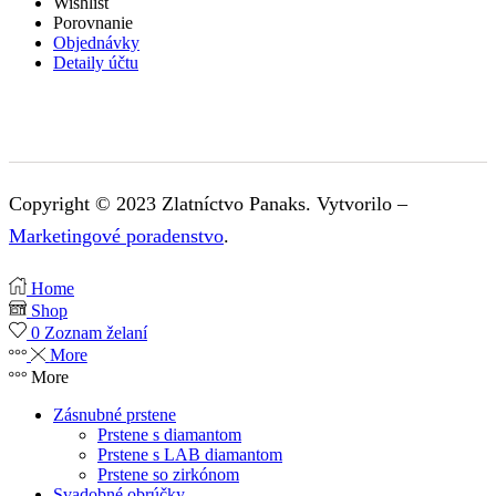
Wishlist
Porovnanie
Objednávky
Detaily účtu
Copyright © 2023 Zlatníctvo Panaks. Vytvorilo –
Marketingové poradenstvo
.
Home
Shop
0
Zoznam želaní
More
More
Zásnubné prstene
Prstene s diamantom
Prstene s LAB diamantom
Prstene so zirkónom
Svadobné obrúčky