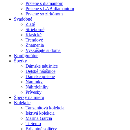
Prstene s diamantom
Prstene s LAB diamantom
Prstene so zirkónom
Svadobné
Zlaté
Strieborné
Klasické
Trendové
Znamenia
Vyskúšajte si doma
Konfigurátor
Šperky
Dámske náušnice
Detské náušnice
Dámske prstene
Náramky
Náhrdelníky
Prívesky
Šperky na mieru
Kolekcie
Tanzanitová kolekcia
Iskrivá kolekcia
Marina Garcia
Ti Sento
Brilantné solitéry