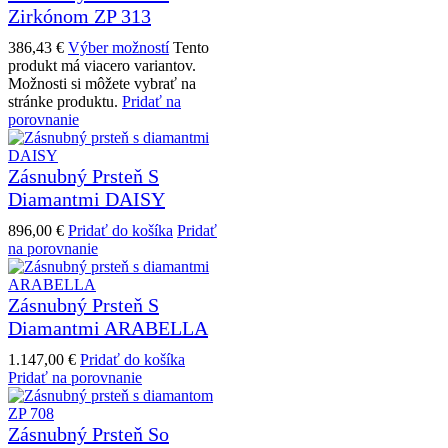
Zirkónom ZP 313
386,43
€
Výber možností
Tento
produkt má viacero variantov.
Možnosti si môžete vybrať na
stránke produktu.
Pridať na
porovnanie
Zásnubný Prsteň S
Diamantmi DAISY
896,00
€
Pridať do košíka
Pridať
na porovnanie
Zásnubný Prsteň S
Diamantmi ARABELLA
1.147,00
€
Pridať do košíka
Pridať na porovnanie
Zásnubný Prsteň So