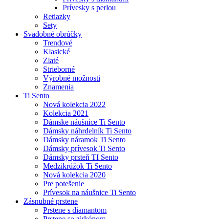
Prívesky s perlou
Retiazky
Sety
Svadobné obrúčky
Trendové
Klasické
Zlaté
Strieborné
Výrobné možnosti
Znamenia
Ti Sento
Nová kolekcia 2022
Kolekcia 2021
Dámske náušnice Ti Sento
Dámsky náhrdelník Ti Sento
Dámsky náramok Ti Sento
Dámsky prívesok Ti Sento
Dámsky prsteň TI Sento
Medzikrúžok Ti Sento
Nová kolekcia 2020
Pre potešenie
Prívesok na náušnice Ti Sento
Zásnubné prstene
Prstene s diamantom
Prstene so zirkónom