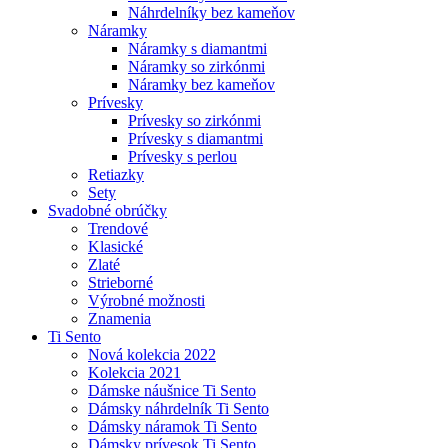
Náhrdelníky bez kameňov
Náramky
Náramky s diamantmi
Náramky so zirkónmi
Náramky bez kameňov
Prívesky
Prívesky so zirkónmi
Prívesky s diamantmi
Prívesky s perlou
Retiazky
Sety
Svadobné obrúčky
Trendové
Klasické
Zlaté
Strieborné
Výrobné možnosti
Znamenia
Ti Sento
Nová kolekcia 2022
Kolekcia 2021
Dámske náušnice Ti Sento
Dámsky náhrdelník Ti Sento
Dámsky náramok Ti Sento
Dámsky prívesok Ti Sento