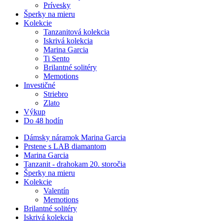
Prívesky
Šperky na mieru
Kolekcie
Tanzanitová kolekcia
Iskrivá kolekcia
Marina Garcia
Ti Sento
Brilantné solitéry
Memotions
Investičné
Striebro
Zlato
Výkup
Do 48 hodín
Dámsky náramok Marina Garcia
Prstene s LAB diamantom
Marina Garcia
Tanzanit - drahokam 20. storočia
Šperky na mieru
Kolekcie
Valentín
Memotions
Brilantné solitéry
Iskrivá kolekcia