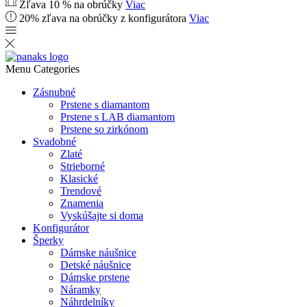
Zľava 10 % na obrúčky
Viac
20% zľava na obrúčky z konfigurátora
Viac
Menu
Categories
Zásnubné
Prstene s diamantom
Prstene s LAB diamantom
Prstene so zirkónom
Svadobné
Zlaté
Strieborné
Klasické
Trendové
Znamenia
Vyskúšajte si doma
Konfigurátor
Šperky
Dámske náušnice
Detské náušnice
Dámske prstene
Náramky
Náhrdelníky