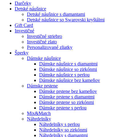
Darčeky
Detské náušnice
Detské náušnice s diamantami
Detské náušnice so Swarovski kryštálmi
Gift Card
Investičné
Investičné striebro
Investičné zlato
Personalizované zliatky
Šperky
Dámske náušnice
Dámske náušnice s diamantmi
Dámske náušnice so zirkónmi
Dámske náušnice s perlou
Dámske náušnice bez kameňov
Dámske prstene
Dámske prstene bez kameňov
Dámske prstene s diamantmi
Dámske prstene so zirkónmi
Dámske prstene s perlou
Mix&Match
Náhrdelníky
Náhrdelníky s perlou
Náhrdelníky so zirkónmi
Náhrdelníky s diamantmi