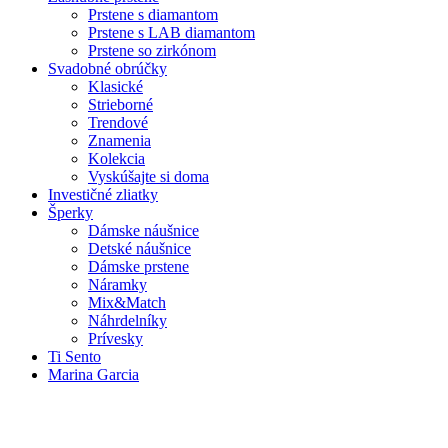
Prstene s diamantom
Prstene s LAB diamantom
Prstene so zirkónom
Svadobné obrúčky
Klasické
Strieborné
Trendové
Znamenia
Kolekcia
Vyskúšajte si doma
Investičné zliatky
Šperky
Dámske náušnice
Detské náušnice
Dámske prstene
Náramky
Mix&Match
Náhrdelníky
Prívesky
Ti Sento
Marina Garcia