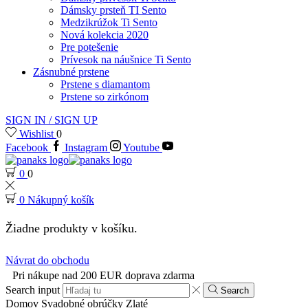
Dámsky prsteň TI Sento
Medzikrúžok Ti Sento
Nová kolekcia 2020
Pre potešenie
Prívesok na náušnice Ti Sento
Zásnubné prstene
Prstene s diamantom
Prstene so zirkónom
SIGN IN / SIGN UP
Wishlist
0
Facebook
Instagram
Youtube
0
0
0
Nákupný košík
Žiadne produkty v košíku.
Návrat do obchodu
Pri nákupe nad 200 EUR doprava zdarma
Search input
Search
Domov
Svadobné obrúčky
Zlaté