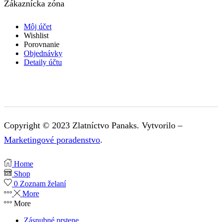
Zákaznícka zóna
Môj účet
Wishlist
Porovnanie
Objednávky
Detaily účtu
Copyright © 2023 Zlatníctvo Panaks. Vytvorilo –
Marketingové poradenstvo
.
Home
Shop
0
Zoznam želaní
More
More
Zásnubné prstene