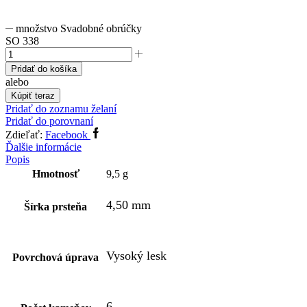
množstvo Svadobné obrúčky
SO 338
Pridať do košíka
alebo
Kúpiť teraz
Pridať do zoznamu želaní
Pridať do porovnaní
Zdieľať:
Facebook
Ďalšie informácie
Popis
Hmotnosť
9,5 g
4,50 mm
Šírka prsteňa
Vysoký lesk
Povrchová úprava
6