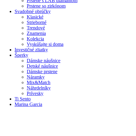
Prstene s LAB diamantom
Prstene so zirkónom
Svadobné obrúčky
Klasické
Strieborné
Trendové
Znamenia
Kolekcia
Vyskúšajte si doma
Investičné zliatky
Šperky
Dámske náušnice
Detské náušnice
Dámske prstene
Náramky
Mix&Match
Náhrdelníky
Prívesky
Ti Sento
Marina Garcia