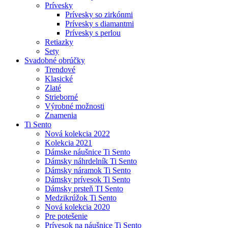
Prívesky
Prívesky so zirkónmi
Prívesky s diamantmi
Prívesky s perlou
Retiazky
Sety
Svadobné obrúčky
Trendové
Klasické
Zlaté
Strieborné
Výrobné možnosti
Znamenia
Ti Sento
Nová kolekcia 2022
Kolekcia 2021
Dámske náušnice Ti Sento
Dámsky náhrdelník Ti Sento
Dámsky náramok Ti Sento
Dámsky prívesok Ti Sento
Dámsky prsteň TI Sento
Medzikrúžok Ti Sento
Nová kolekcia 2020
Pre potešenie
Prívesok na náušnice Ti Sento