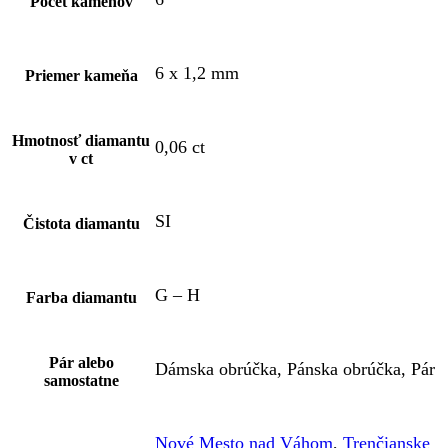
Počet kameňov
6 x 1,2 mm
Priemer kameňa
Hmotnosť diamantu
0,06 ct
v ct
SI
Čistota diamantu
G – H
Farba diamantu
Pár alebo
Dámska obrúčka, Pánska obrúčka, Pár
samostatne
Nové Mesto nad Váhom
,
Trenčianske