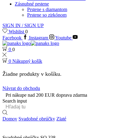
Zásnubné prstene
Prstene s diamantom
Prstene so zirkónom
SIGN IN / SIGN UP
Wishlist
0
Facebook
Instagram
Youtube
0
0
0
Nákupný košík
Žiadne produkty v košíku.
Návrat do obchodu
Pri nákupe nad 200 EUR doprava zdarma
Search input
Domov
Svadobné obrúčky
Zlaté
Svadobné obrúčky SO 338