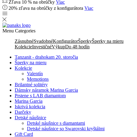
Zľava 10 % na obrúčky
Viac
20% zľava na obrúčky z konfigurátora
Viac
Menu
Categories
Zásnubné
Svadobné
Konfigurátor
Šperky
Šperky na mieru
Kolekcie
Investičné
Výkup
Do 48 hodín
Tanzanit - drahokam 20. storočia
Šperky na mieru
Kolekcie
Valentín
Memotions
Brilantné solitéry
Dámsky náramok Marina Garcia
Prstene s LAB diamantom
Marina Garcia
Iskrivá kolekcia
Darčeky
Detské náušnice
Detské náušnice s diamantami
Detské náušnice so Swarovski kryštálmi
Gift Card