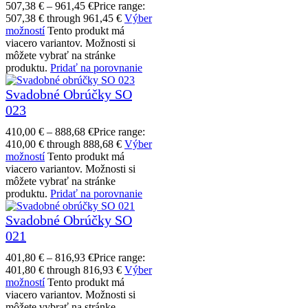
507,38
€
–
961,45
€
Price range:
507,38 € through 961,45 €
Výber
možností
Tento produkt má
viacero variantov. Možnosti si
môžete vybrať na stránke
produktu.
Pridať na porovnanie
Svadobné Obrúčky SO
023
410,00
€
–
888,68
€
Price range:
410,00 € through 888,68 €
Výber
možností
Tento produkt má
viacero variantov. Možnosti si
môžete vybrať na stránke
produktu.
Pridať na porovnanie
Svadobné Obrúčky SO
021
401,80
€
–
816,93
€
Price range:
401,80 € through 816,93 €
Výber
možností
Tento produkt má
viacero variantov. Možnosti si
môžete vybrať na stránke