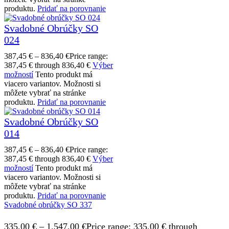
produktu.
Pridať na porovnanie
Svadobné Obrúčky SO
024
387,45
€
–
836,40
€
Price range:
387,45 € through 836,40 €
Výber
možností
Tento produkt má
viacero variantov. Možnosti si
môžete vybrať na stránke
produktu.
Pridať na porovnanie
Svadobné Obrúčky SO
014
387,45
€
–
836,40
€
Price range:
387,45 € through 836,40 €
Výber
možností
Tento produkt má
viacero variantov. Možnosti si
môžete vybrať na stránke
produktu.
Pridať na porovnanie
Svadobné obrúčky SO 337
335,00
€
–
1.547,00
€
Price range: 335,00 € through