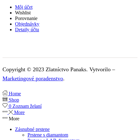
Môj účet
Wishlist
Porovnanie
Objednávky
Detaily účtu
Copyright © 2023 Zlatníctvo Panaks. Vytvorilo –
Marketingové poradenstvo
.
Home
Shop
0
Zoznam želaní
More
More
Zásnubné prstene
Prstene s diamantom