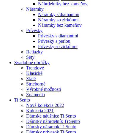
Náhrdelníky bez kameňov
Náramky
Náramky s diamantmi
Náramky so zirkónmi
Náramky bez kameňov
Prívesky
Prívesky s diamantmi
Prívesky s perlou
Prívesky so zirkónmi
Retiazky
Sety
Svadobné obrúčky
Trendové
Klasické
Zlaté
Strieborné
Výrobné možnosti
Znamenia
Ti Sento
Nová kolekcia 2022
Kolekcia 2021
Dámske náušnice Ti Sento
Dámsky náhrdelník Ti Sento
Dámsky náramok Ti Sento
Dámsky prívesok Ti Sento