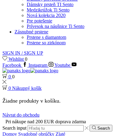
Dámsky prsteň TI Sento
Medzikrúžok Ti Sento
Nová kolekcia 2020
Pre potešenie
Prívesok na náušnice Ti Sento
Zásnubné prstene
Prstene s diamantom
Prstene so zirkónom
SIGN IN / SIGN UP
Wishlist
0
Facebook
Instagram
Youtube
0
0
0
Nákupný košík
Žiadne produkty v košíku.
Návrat do obchodu
Pri nákupe nad 200 EUR doprava zdarma
Search input
Search
Domov
Svadobné obrúčky
Zlaté