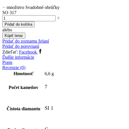
množstvo Svadobné obrúčky
SO 317
Pridať do košíka
alebo
Kúpiť teraz
Pridať do zoznamu želaní
Pridať do porovnaní
Zdieľať:
Facebook
Ďalšie informácie
Popis
Recenzie (0)
Hmotnosť
6,6 g
7
Počet kameňov
SI 1
Čistota diamantu