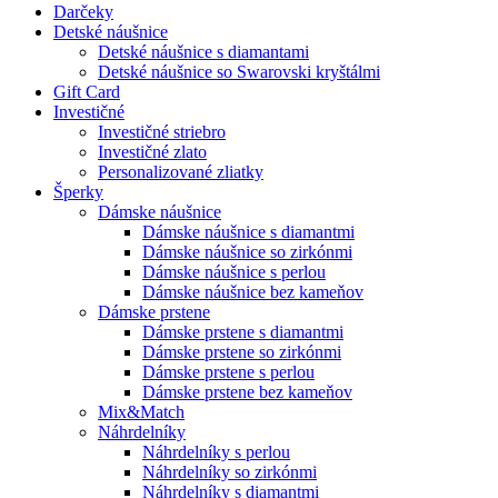
Darčeky
Detské náušnice
Detské náušnice s diamantami
Detské náušnice so Swarovski kryštálmi
Gift Card
Investičné
Investičné striebro
Investičné zlato
Personalizované zliatky
Šperky
Dámske náušnice
Dámske náušnice s diamantmi
Dámske náušnice so zirkónmi
Dámske náušnice s perlou
Dámske náušnice bez kameňov
Dámske prstene
Dámske prstene s diamantmi
Dámske prstene so zirkónmi
Dámske prstene s perlou
Dámske prstene bez kameňov
Mix&Match
Náhrdelníky
Náhrdelníky s perlou
Náhrdelníky so zirkónmi
Náhrdelníky s diamantmi