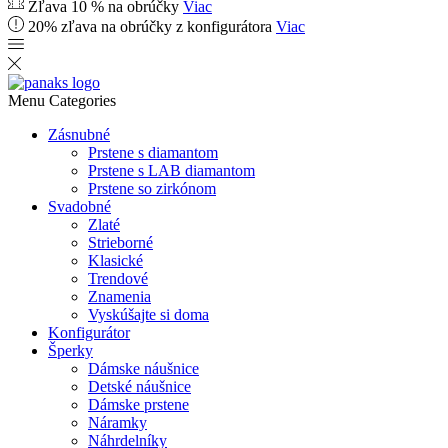
Zľava 10 % na obrúčky
Viac
20% zľava na obrúčky z konfigurátora
Viac
Menu
Categories
Zásnubné
Prstene s diamantom
Prstene s LAB diamantom
Prstene so zirkónom
Svadobné
Zlaté
Strieborné
Klasické
Trendové
Znamenia
Vyskúšajte si doma
Konfigurátor
Šperky
Dámske náušnice
Detské náušnice
Dámske prstene
Náramky
Náhrdelníky