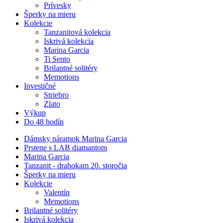
Prívesky
Šperky na mieru
Kolekcie
Tanzanitová kolekcia
Iskrivá kolekcia
Marina Garcia
Ti Sento
Brilantné solitéry
Memotions
Investičné
Striebro
Zlato
Výkup
Do 48 hodín
Dámsky náramok Marina Garcia
Prstene s LAB diamantom
Marina Garcia
Tanzanit - drahokam 20. storočia
Šperky na mieru
Kolekcie
Valentín
Memotions
Brilantné solitéry
Iskrivá kolekcia