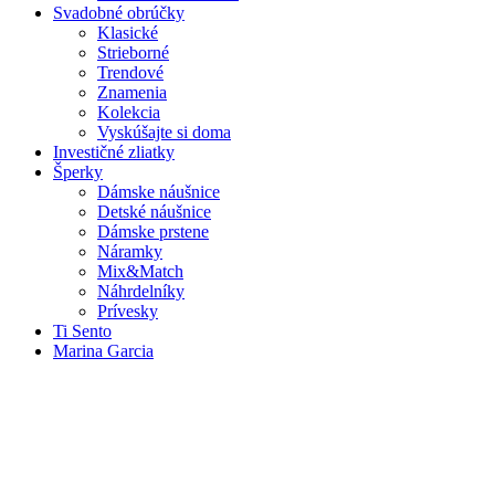
Svadobné obrúčky
Klasické
Strieborné
Trendové
Znamenia
Kolekcia
Vyskúšajte si doma
Investičné zliatky
Šperky
Dámske náušnice
Detské náušnice
Dámske prstene
Náramky
Mix&Match
Náhrdelníky
Prívesky
Ti Sento
Marina Garcia