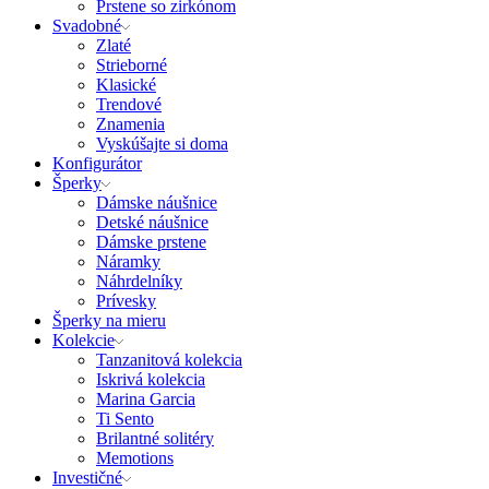
Prstene so zirkónom
Svadobné
Zlaté
Strieborné
Klasické
Trendové
Znamenia
Vyskúšajte si doma
Konfigurátor
Šperky
Dámske náušnice
Detské náušnice
Dámske prstene
Náramky
Náhrdelníky
Prívesky
Šperky na mieru
Kolekcie
Tanzanitová kolekcia
Iskrivá kolekcia
Marina Garcia
Ti Sento
Brilantné solitéry
Memotions
Investičné