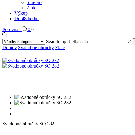
Striebro
Zlato
Výkup
Do 48 hodín
Porovnať
0
0
Search input
Domov
Svadobné obrúčky
Zlaté
Svadobné obrúčky SO 282