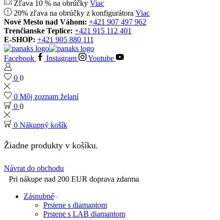
Zľava 10 % na obrúčky
Viac
20% zľava na obrúčky z konfigurátora
Viac
Nové Mesto nad Váhom:
+421 907 497 962
Trenčianske Teplice:
+421 915 112 401
E-SHOP:
+421 905 880 111
Facebook
Instagram
Youtube
0
0
0
Môj zoznam želaní
0
0
0
Nákupný košík
Žiadne produkty v košíku.
Návrat do obchodu
Pri nákupe nad 200 EUR doprava zdarma
Zásnubné
Prstene s diamantom
Prstene s LAB diamantom