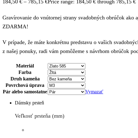
184,50
€
–
785,15
€
Price range: 184,50 € through 785,15 €
Gravírovanie do vnútornej strany svadobných obrúčok ako aj
ZDARMA!
V prípade, že máte konkrétnu predstavu o vašich svadobných
z našej ponuky, radi vám pomôžeme s návrhom obrúčok podľ
Materiál
Farba
Druh kameňa
Povrchová úprava
Pár alebo samostatne
Vymazať
Dámsky prsteň
Veľkosť prsteňa (mm)