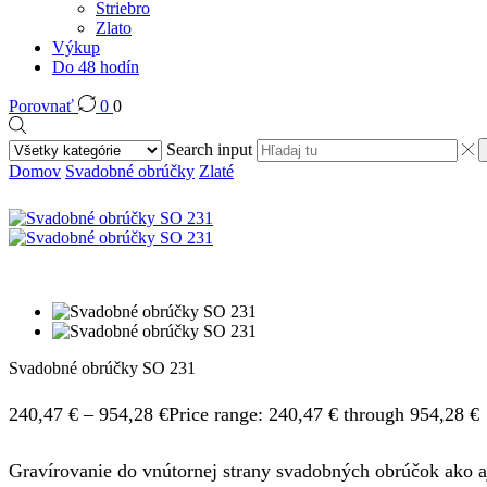
Striebro
Zlato
Výkup
Do 48 hodín
Porovnať
0
0
Search input
Domov
Svadobné obrúčky
Zlaté
Svadobné obrúčky SO 231
240,47
€
–
954,28
€
Price range: 240,47 € through 954,28 €
Gravírovanie do vnútornej strany svadobných obrúčok ako aj