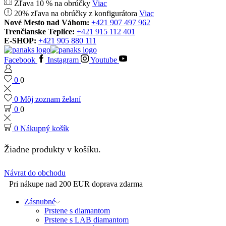
Zľava 10 % na obrúčky
Viac
20% zľava na obrúčky z konfigurátora
Viac
Nové Mesto nad Váhom:
+421 907 497 962
Trenčianske Teplice:
+421 915 112 401
E-SHOP:
+421 905 880 111
Facebook
Instagram
Youtube
0
0
0
Môj zoznam želaní
0
0
0
Nákupný košík
Žiadne produkty v košíku.
Návrat do obchodu
Pri nákupe nad 200 EUR doprava zdarma
Zásnubné
Prstene s diamantom
Prstene s LAB diamantom