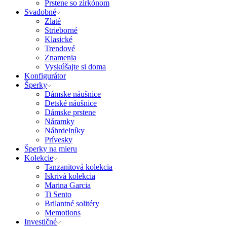
Prstene so zirkónom
Svadobné
Zlaté
Strieborné
Klasické
Trendové
Znamenia
Vyskúšajte si doma
Konfigurátor
Šperky
Dámske náušnice
Detské náušnice
Dámske prstene
Náramky
Náhrdelníky
Prívesky
Šperky na mieru
Kolekcie
Tanzanitová kolekcia
Iskrivá kolekcia
Marina Garcia
Ti Sento
Brilantné solitéry
Memotions
Investičné