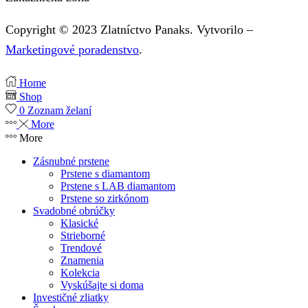
Copyright © 2023 Zlatníctvo Panaks. Vytvorilo –
Marketingové poradenstvo
.
Home
Shop
0
Zoznam želaní
More
More
Zásnubné prstene
Prstene s diamantom
Prstene s LAB diamantom
Prstene so zirkónom
Svadobné obrúčky
Klasické
Strieborné
Trendové
Znamenia
Kolekcia
Vyskúšajte si doma
Investičné zliatky