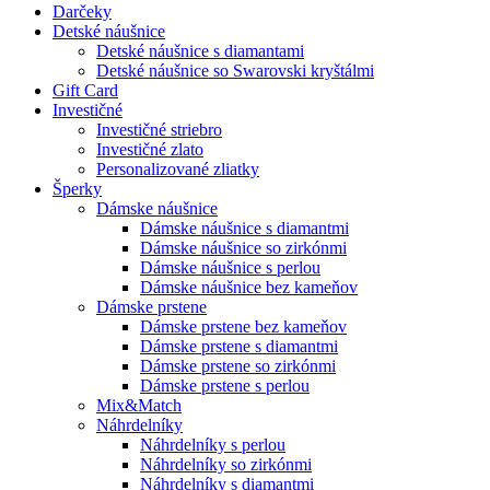
Darčeky
Detské náušnice
Detské náušnice s diamantami
Detské náušnice so Swarovski kryštálmi
Gift Card
Investičné
Investičné striebro
Investičné zlato
Personalizované zliatky
Šperky
Dámske náušnice
Dámske náušnice s diamantmi
Dámske náušnice so zirkónmi
Dámske náušnice s perlou
Dámske náušnice bez kameňov
Dámske prstene
Dámske prstene bez kameňov
Dámske prstene s diamantmi
Dámske prstene so zirkónmi
Dámske prstene s perlou
Mix&Match
Náhrdelníky
Náhrdelníky s perlou
Náhrdelníky so zirkónmi
Náhrdelníky s diamantmi