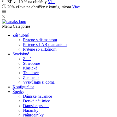
Zľava 10 % na obrúčky
Viac
20% zľava na obrúčky z konfigurátora
Viac
Menu
Categories
Zásnubné
Prstene s diamantom
Prstene s LAB diamantom
Prstene so zirkónom
Svadobné
Zlaté
Strieborné
Klasické
Trendové
Znamenia
Vyskúšajte si doma
Konfigurátor
Šperky
Dámske náušnice
Detské náušnice
Dámske prstene
Náramky
Náhrdelníky