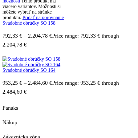
možností
Tento produkt má
viacero variantov. Možnosti si
môžete vybrať na stránke
produktu.
Pridať na porovnanie
Svadobné obrúčky SO 158
792,33
€
–
2.204,78
€
Price range: 792,33 € through
2.204,78 €
Svadobné obrúčky SO 164
953,25
€
–
2.484,60
€
Price range: 953,25 € through
2.484,60 €
Panaks
Nákup
Zákaznícka zóna