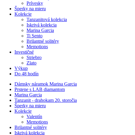
Prívesky
Šperky na mieru
Kolekcie
Tanzanitová kolekcia
Iskrivá kolekcia
Marina Garcia
Ti Sento
Brilantné solitéry
Memotions
Investičné
Striebro
Zlato
Výkup
Do 48 hodín
Dámsky náramok Marina Garcia
Prstene s LAB diamantom
Marina Garcia
Tanzanit - drahokam 20. storočia
Šperky na mieru
Kolekcie
Valentín
Memotions
Brilantné solitéry
Iskrivá kolekcia