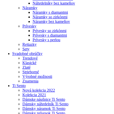
Náhrdelníky bez kameňov
Náramky
Náramky s diamantmi
Náramky so zirkónmi
Náramky bez kameňov
Prívesky
Prívesky so zirkónmi
Prívesky s diamantmi
Prívesky s perlou
Retiazky
Sety
Svadobné obrúčky
Trendové
Klasické
Zlaté
Strieborné
Výrobné možnosti
Znamenia
Ti Sento
Nová kolekcia 2022
Kolekcia 2021
Dámske náušnice Ti Sento
Dámsky náhrdelník Ti Sento
Dámsky náramok Ti Sento
Dámsky prívesok Ti Sento