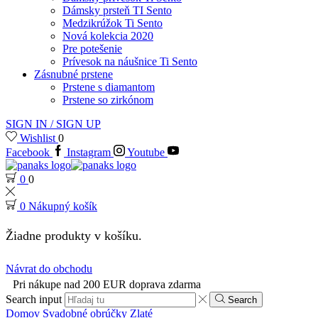
Dámsky prsteň TI Sento
Medzikrúžok Ti Sento
Nová kolekcia 2020
Pre potešenie
Prívesok na náušnice Ti Sento
Zásnubné prstene
Prstene s diamantom
Prstene so zirkónom
SIGN IN / SIGN UP
Wishlist
0
Facebook
Instagram
Youtube
0
0
0
Nákupný košík
Žiadne produkty v košíku.
Návrat do obchodu
Pri nákupe nad 200 EUR doprava zdarma
Search input
Search
Domov
Svadobné obrúčky
Zlaté