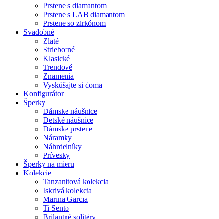
Prstene s diamantom
Prstene s LAB diamantom
Prstene so zirkónom
Svadobné
Zlaté
Strieborné
Klasické
Trendové
Znamenia
Vyskúšajte si doma
Konfigurátor
Šperky
Dámske náušnice
Detské náušnice
Dámske prstene
Náramky
Náhrdelníky
Prívesky
Šperky na mieru
Kolekcie
Tanzanitová kolekcia
Iskrivá kolekcia
Marina Garcia
Ti Sento
Brilantné solitéry