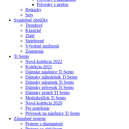
Prívesky s perlou
Retiazky
Sety
Svadobné obrúčky
Trendové
Klasické
Zlaté
Strieborné
Výrobné možnosti
Znamenia
Ti Sento
Nová kolekcia 2022
Kolekcia 2021
Dámske náušnice Ti Sento
Dámsky náhrdelník Ti Sento
Dámsky náramok Ti Sento
Dámsky prívesok Ti Sento
Dámsky prsteň TI Sento
Medzikrúžok Ti Sento
Nová kolekcia 2020
Pre potešenie
Prívesok na náušnice Ti Sento
Zásnubné prstene
Prstene s diamantom
Prstene so zirkónom