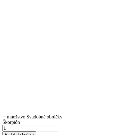
množstvo Svadobné obrúčky
Škorpión
Pridať do košíka