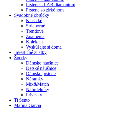
Prstene s LAB diamantom
Prstene so zirkónom
Svadobné obrúčky
Klasické
Strieborné
Trendové
Znamenia
Kolekcia
Vyskúšajte si doma
Investičné zliatky
Šperky
Dámske náušnice
Detské náušnice
Dámske prstene
Náramky
Mix&Match
Náhrdelníky
Prívesky
Ti Sento
Marina Garcia