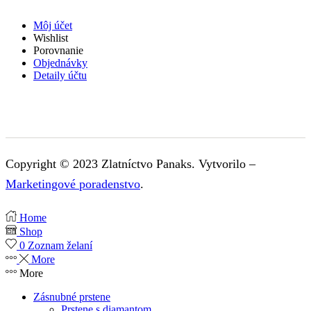
Môj účet
Wishlist
Porovnanie
Objednávky
Detaily účtu
Copyright © 2023 Zlatníctvo Panaks. Vytvorilo –
Marketingové poradenstvo
.
Home
Shop
0
Zoznam želaní
More
More
Zásnubné prstene
Prstene s diamantom