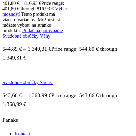
401,80
€
–
816,93
€
Price range:
401,80 € through 816,93 €
Výber
možností
Tento produkt má
viacero variantov. Možnosti si
môžete vybrať na stránke
produktu.
Pridať na porovnanie
Svadobné obrúčky Váhy
544,89
€
–
1.349,31
€
Price range: 544,89 € through
1.349,31 €
Svadobné obrúčky Strelec
543,66
€
–
1.368,99
€
Price range: 543,66 € through
1.368,99 €
Panaks
Kontakt