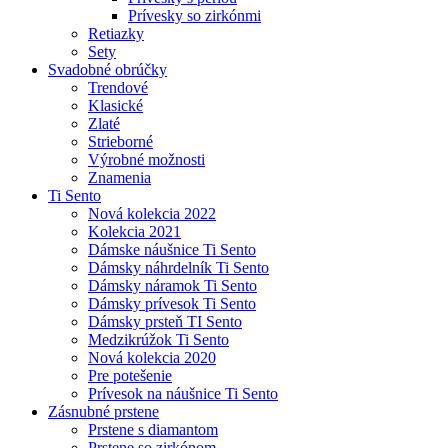
Prívesky so zirkónmi
Retiazky
Sety
Svadobné obrúčky
Trendové
Klasické
Zlaté
Strieborné
Výrobné možnosti
Znamenia
Ti Sento
Nová kolekcia 2022
Kolekcia 2021
Dámske náušnice Ti Sento
Dámsky náhrdelník Ti Sento
Dámsky náramok Ti Sento
Dámsky prívesok Ti Sento
Dámsky prsteň TI Sento
Medzikrúžok Ti Sento
Nová kolekcia 2020
Pre potešenie
Prívesok na náušnice Ti Sento
Zásnubné prstene
Prstene s diamantom
Prstene so zirkónom