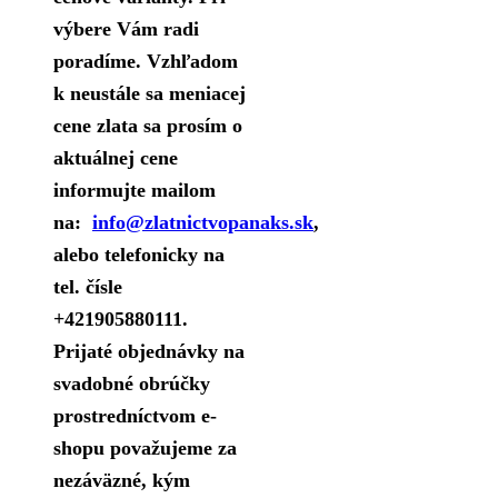
výbere Vám radi
poradíme. Vzhľadom
k neustále sa meniacej
cene zlata sa prosím o
aktuálnej cene
informujte mailom
na:
info@zlatnictvopanaks.sk
,
alebo telefonicky na
tel. čísle
+421905880111.
Prijaté objednávky na
svadobné obrúčky
prostredníctvom e-
shopu považujeme za
nezáväzné, kým