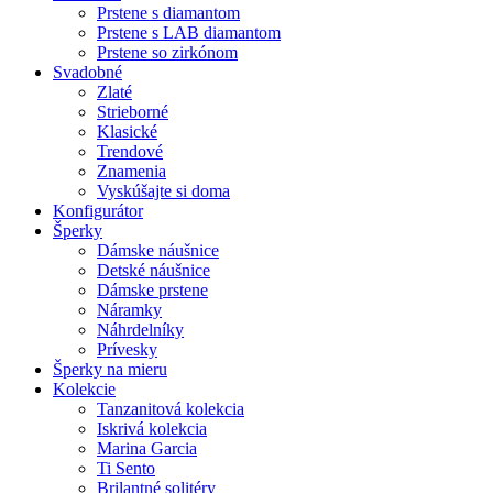
Prstene s diamantom
Prstene s LAB diamantom
Prstene so zirkónom
Svadobné
Zlaté
Strieborné
Klasické
Trendové
Znamenia
Vyskúšajte si doma
Konfigurátor
Šperky
Dámske náušnice
Detské náušnice
Dámske prstene
Náramky
Náhrdelníky
Prívesky
Šperky na mieru
Kolekcie
Tanzanitová kolekcia
Iskrivá kolekcia
Marina Garcia
Ti Sento
Brilantné solitéry