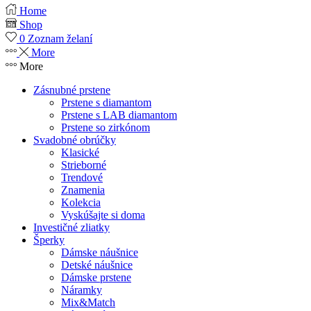
Home
Shop
0
Zoznam želaní
More
More
Zásnubné prstene
Prstene s diamantom
Prstene s LAB diamantom
Prstene so zirkónom
Svadobné obrúčky
Klasické
Strieborné
Trendové
Znamenia
Kolekcia
Vyskúšajte si doma
Investičné zliatky
Šperky
Dámske náušnice
Detské náušnice
Dámske prstene
Náramky
Mix&Match