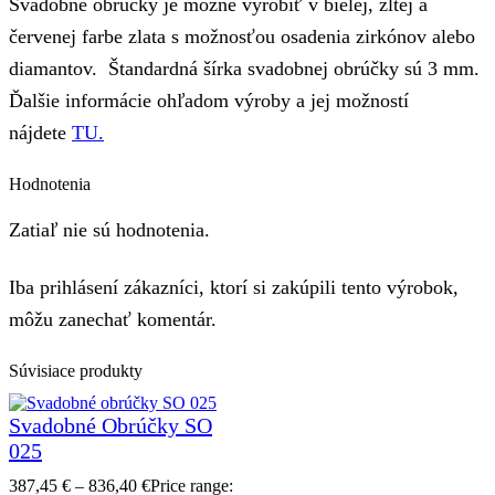
Svadobné obrúčky je možné vyrobiť v bielej, žltej a
červenej farbe zlata s možnosťou osadenia zirkónov alebo
diamantov. Štandardná šírka svadobnej obrúčky sú 3 mm.
Ďalšie informácie ohľadom výroby a jej možností
nájdete
TU.
Hodnotenia
Zatiaľ nie sú hodnotenia.
Iba prihlásení zákazníci, ktorí si zakúpili tento výrobok,
môžu zanechať komentár.
Súvisiace produkty
Svadobné Obrúčky SO
025
387,45
€
–
836,40
€
Price range: