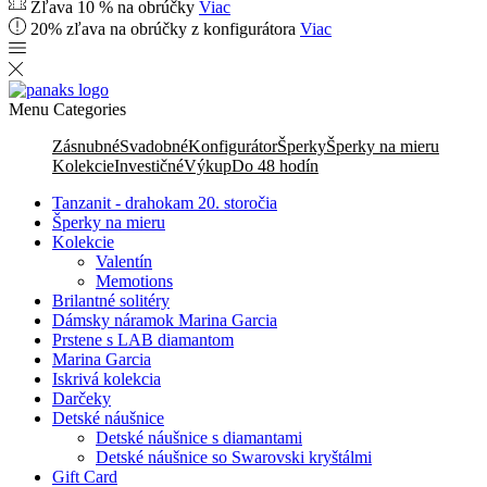
Zľava 10 % na obrúčky
Viac
20% zľava na obrúčky z konfigurátora
Viac
Menu
Categories
Zásnubné
Svadobné
Konfigurátor
Šperky
Šperky na mieru
Kolekcie
Investičné
Výkup
Do 48 hodín
Tanzanit - drahokam 20. storočia
Šperky na mieru
Kolekcie
Valentín
Memotions
Brilantné solitéry
Dámsky náramok Marina Garcia
Prstene s LAB diamantom
Marina Garcia
Iskrivá kolekcia
Darčeky
Detské náušnice
Detské náušnice s diamantami
Detské náušnice so Swarovski kryštálmi
Gift Card