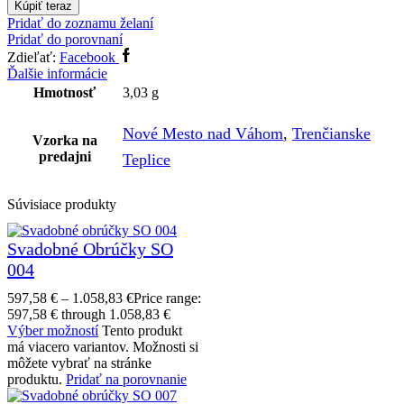
Kúpiť teraz
Pridať do zoznamu želaní
Pridať do porovnaní
Zdieľať:
Facebook
Ďalšie informácie
Hmotnosť
3,03 g
Nové Mesto nad Váhom
,
Trenčianske
Vzorka na
predajni
Teplice
Súvisiace produkty
Svadobné Obrúčky SO
004
597,58
€
–
1.058,83
€
Price range:
597,58 € through 1.058,83 €
Výber možností
Tento produkt
má viacero variantov. Možnosti si
môžete vybrať na stránke
produktu.
Pridať na porovnanie