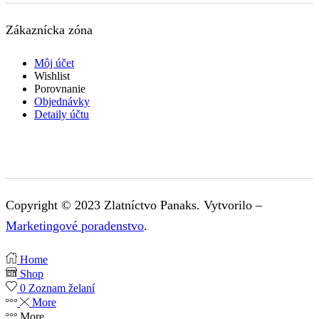
Zákaznícka zóna
Môj účet
Wishlist
Porovnanie
Objednávky
Detaily účtu
Copyright © 2023 Zlatníctvo Panaks. Vytvorilo –
Marketingové poradenstvo
.
Home
Shop
0
Zoznam želaní
More
More