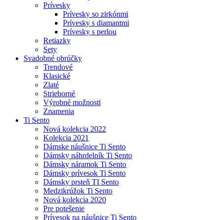
Prívesky
Prívesky so zirkónmi
Prívesky s diamantmi
Prívesky s perlou
Retiazky
Sety
Svadobné obrúčky
Trendové
Klasické
Zlaté
Strieborné
Výrobné možnosti
Znamenia
Ti Sento
Nová kolekcia 2022
Kolekcia 2021
Dámske náušnice Ti Sento
Dámsky náhrdelník Ti Sento
Dámsky náramok Ti Sento
Dámsky prívesok Ti Sento
Dámsky prsteň TI Sento
Medzikrúžok Ti Sento
Nová kolekcia 2020
Pre potešenie
Prívesok na náušnice Ti Sento