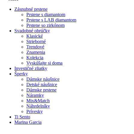
Zásnubné prstene
Prstene s diamantom
Prstene s LAB diamantom
Prstene so zirkónom
Svadobné obrúčky
Klasické
Strieborné
Trendové
Znamenia
Kolekcia
Vyskúšajte si doma
Investičné zliatky
Šperky
Dámske náušnice
Detské náušnice
Dámske prstene
Náramky
Mix&Match
Náhrdelníky
Prívesky
Ti Sento
Marina Garcia