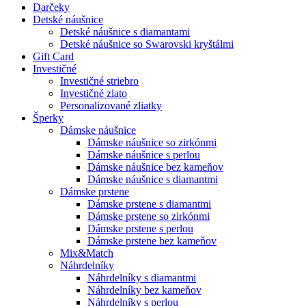
Darčeky
Detské náušnice
Detské náušnice s diamantami
Detské náušnice so Swarovski kryštálmi
Gift Card
Investičné
Investičné striebro
Investičné zlato
Personalizované zliatky
Šperky
Dámske náušnice
Dámske náušnice so zirkónmi
Dámske náušnice s perlou
Dámske náušnice bez kameňov
Dámske náušnice s diamantmi
Dámske prstene
Dámske prstene s diamantmi
Dámske prstene so zirkónmi
Dámske prstene s perlou
Dámske prstene bez kameňov
Mix&Match
Náhrdelníky
Náhrdelníky s diamantmi
Náhrdelníky bez kameňov
Náhrdelníky s perlou