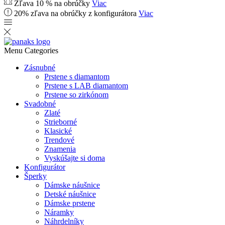
Zľava 10 % na obrúčky
Viac
20% zľava na obrúčky z konfigurátora
Viac
Menu
Categories
Zásnubné
Prstene s diamantom
Prstene s LAB diamantom
Prstene so zirkónom
Svadobné
Zlaté
Strieborné
Klasické
Trendové
Znamenia
Vyskúšajte si doma
Konfigurátor
Šperky
Dámske náušnice
Detské náušnice
Dámske prstene
Náramky
Náhrdelníky