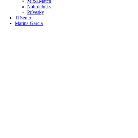
Mix&Match
Náhrdelníky
Prívesky
Ti Sento
Marina Garcia