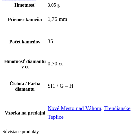
Hmotnosť
3,05 g
1,75 mm
Priemer kameňa
35
Počet kameňov
Hmotnosť diamantu
0,70 ct
v ct
Čistota / Farba
SI1 / G – H
diamantu
Nové Mesto nad Váhom
,
Trenčianske
Vzorka na predajni
Teplice
Súvisiace produkty