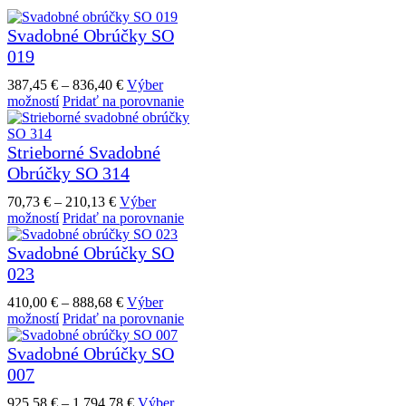
Svadobné Obrúčky SO
019
Price
387,45
€
–
836,40
€
Výber
Tento
range:
možností
Pridať na porovnanie
produkt
387,45 €
má
through
viacero
836,40 €
Strieborné Svadobné
variantov.
Obrúčky SO 314
Možnosti
si
Price
70,73
€
–
210,13
€
Výber
môžete
Tento
range:
možností
Pridať na porovnanie
vybrať
produkt
70,73 €
na
má
through
Svadobné Obrúčky SO
stránke
viacero
210,13 €
023
produktu.
variantov.
Možnosti
Price
410,00
€
–
888,68
€
Výber
si
Tento
range:
možností
Pridať na porovnanie
môžete
produkt
410,00 €
vybrať
má
through
Svadobné Obrúčky SO
na
viacero
888,68 €
007
stránke
variantov.
produktu.
Možnosti
Price
925,58
€
–
1.794,78
€
Výber