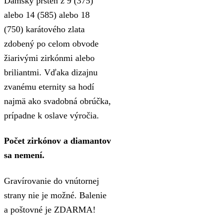
Dámsky prsteň z 9 (375)
497,00 €
alebo 14 (585) alebo 18
through
(750) karátového zlata
3.261,00 €
zdobený po celom obvode
žiarivými zirkónmi alebo
briliantmi. Vďaka dizajnu
zvanému eternity sa hodí
najmä ako svadobná obrúčka,
prípadne k oslave výročia.
Počet zirkónov a diamantov
sa nemení.
Gravírovanie do vnútornej
strany nie je možné. Balenie
a poštovné je ZDARMA!