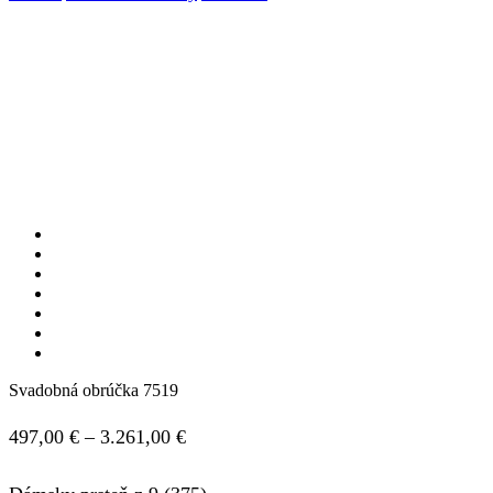
Svadobná obrúčka 7519
Price
497,00
€
–
3.261,00
€
range: