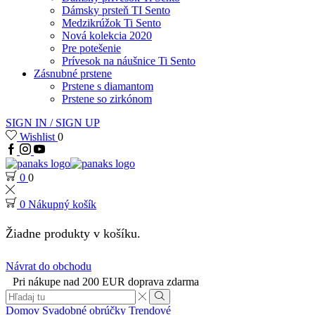
Dámsky prsteň TI Sento
Medzikrúžok Ti Sento
Nová kolekcia 2020
Pre potešenie
Prívesok na náušnice Ti Sento
Zásnubné prstene
Prstene s diamantom
Prstene so zirkónom
SIGN IN / SIGN UP
Wishlist
0
Facebook
Instagram
Youtube
0
0
0
Nákupný košík
Žiadne produkty v košíku.
Návrat do obchodu
Pri nákupe nad 200 EUR doprava zdarma
Search
input
Search
Domov
Svadobné obrúčky
Trendové