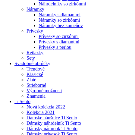
Náhrdelníky so zirkónmi
Náramky
Náramky s diamantmi
Náramky so zirkónmi
Náramky bez kameňov
Prívesky
Prívesky so zirkónmi
Prívesky s diamantmi
Prívesky s perlou
Retiazky
Sety
Svadobné obrúčky
Trendové
Klasické
Zlaté
Strieborné
Výrobné možnosti
Znamenia
Ti Sento
Nová kolekcia 2022
Kolekcia 2021
Dámske náušnice Ti Sento
Dámsky náhrdelník Ti Sento
Dámsky náramok Ti Sento
Dámsky prívesok Ti Sento