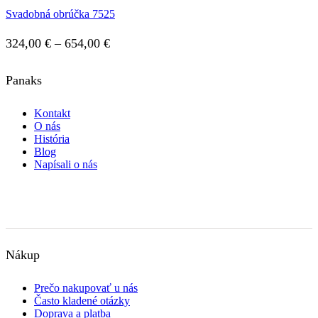
môžete
Svadobná obrúčka 7525
vybrať
through
na
567,00 €
stránke
Price
324,00
€
–
654,00
€
produktu.
range:
Panaks
324,00 €
through
Kontakt
654,00 €
O nás
História
Blog
Napísali o nás
Nákup
Prečo nakupovať u nás
Často kladené otázky
Doprava a platba