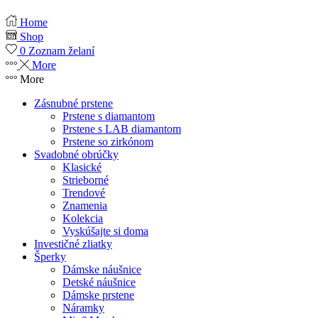
Home
Shop
0
Zoznam želaní
More
More
Zásnubné prstene
Prstene s diamantom
Prstene s LAB diamantom
Prstene so zirkónom
Svadobné obrúčky
Klasické
Strieborné
Trendové
Znamenia
Kolekcia
Vyskúšajte si doma
Investičné zliatky
Šperky
Dámske náušnice
Detské náušnice
Dámske prstene
Náramky