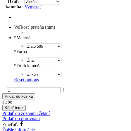
Druh
kameňa
Vymazať
Veľkosť prsteňa (mm)
*
Materiál
*
Farba
*
Druh kameňa
Reset options
množstvo
Svadobná
Pridať do košíka
obrúčka
alebo
7519
Kúpiť teraz
Pridať do zoznamu želaní
Pridať do porovnaní
Facebook
Zdieľať:
Ďalšie informácie