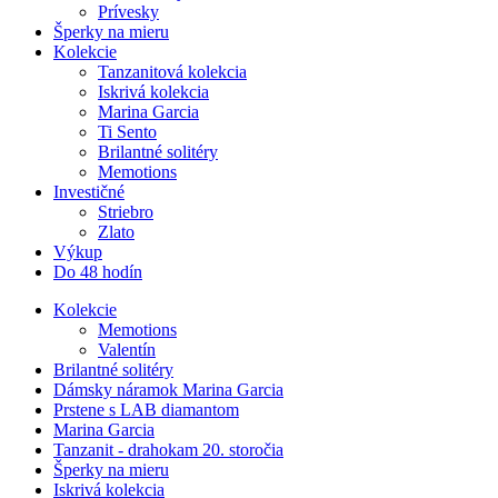
Prívesky
Šperky na mieru
Kolekcie
Tanzanitová kolekcia
Iskrivá kolekcia
Marina Garcia
Ti Sento
Brilantné solitéry
Memotions
Investičné
Striebro
Zlato
Výkup
Do 48 hodín
Kolekcie
Memotions
Valentín
Brilantné solitéry
Dámsky náramok Marina Garcia
Prstene s LAB diamantom
Marina Garcia
Tanzanit - drahokam 20. storočia
Šperky na mieru
Iskrivá kolekcia