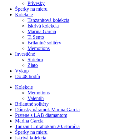
Prívesky
Šperky na mieru
Kolekcie
Tanzanitová kolekcia
Iskrivá kolekcia
Marina Garcia
Ti Sento
Brilantné solitéry
Memotions
Investičné
Striebro
Zlato
Výkup
Do 48 hodín
Kolekcie
Memotions
Valentín
Brilantné solitéry
Dámsky náramok Marina Garcia
Prstene s LAB diamantom
Marina Garcia
Tanzanit - drahokam 20. storočia
Šperky na mieru
Iskrivá kolekcia