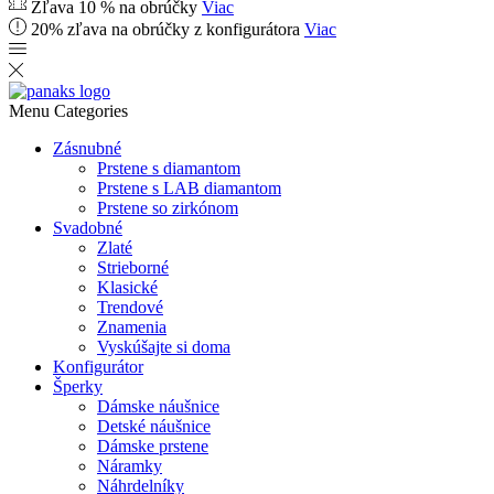
Zľava 10 % na obrúčky
Viac
20% zľava na obrúčky z konfigurátora
Viac
Menu
Categories
Zásnubné
Prstene s diamantom
Prstene s LAB diamantom
Prstene so zirkónom
Svadobné
Zlaté
Strieborné
Klasické
Trendové
Znamenia
Vyskúšajte si doma
Konfigurátor
Šperky
Dámske náušnice
Detské náušnice
Dámske prstene
Náramky
Náhrdelníky