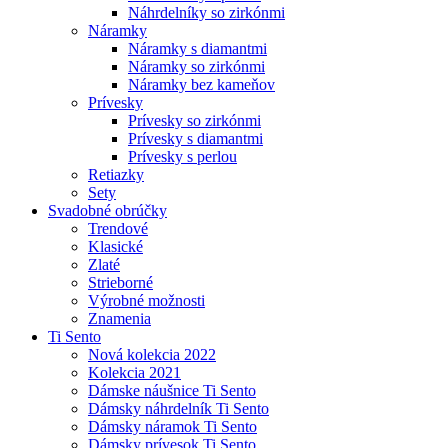
Náhrdelníky so zirkónmi
Náramky
Náramky s diamantmi
Náramky so zirkónmi
Náramky bez kameňov
Prívesky
Prívesky so zirkónmi
Prívesky s diamantmi
Prívesky s perlou
Retiazky
Sety
Svadobné obrúčky
Trendové
Klasické
Zlaté
Strieborné
Výrobné možnosti
Znamenia
Ti Sento
Nová kolekcia 2022
Kolekcia 2021
Dámske náušnice Ti Sento
Dámsky náhrdelník Ti Sento
Dámsky náramok Ti Sento
Dámsky prívesok Ti Sento