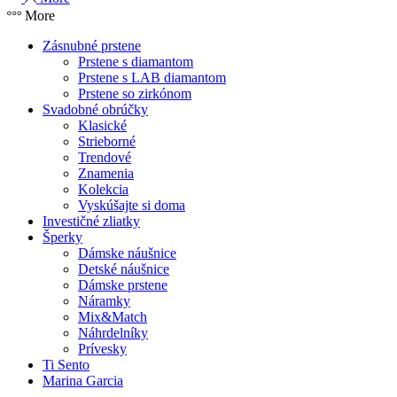
More
Zásnubné prstene
Prstene s diamantom
Prstene s LAB diamantom
Prstene so zirkónom
Svadobné obrúčky
Klasické
Strieborné
Trendové
Znamenia
Kolekcia
Vyskúšajte si doma
Investičné zliatky
Šperky
Dámske náušnice
Detské náušnice
Dámske prstene
Náramky
Mix&Match
Náhrdelníky
Prívesky
Ti Sento
Marina Garcia