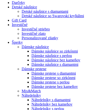
Darčeky
Detské náušnice
Detské náušnice s diamantami
Detské náušnice so Swarovski kryštálmi
Gift Card
Investičné
Investičné striebro
Investičné zlato
Personalizované zliatky
Šperky
Dámske náušnice
Dámske náušnice so zirkónmi
Dámske náušnice s perlou
Dámske náušnice bez kameňov
Dámske náušnice s diamantmi
Dámske prstene
Dámske prstene s diamantmi
Dámske prstene so zirkónmi
Dámske prstene s perlou
Dámske prstene bez kameňov
Mix&Match
Náhrdelníky
Náhrdelníky s diamantmi
Náhrdelníky bez kameňov
Náhrdelníky s perlou