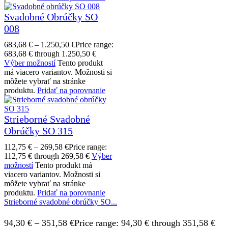
Svadobné Obrúčky SO
008
683,68
€
–
1.250,50
€
Price range:
683,68 € through 1.250,50 €
Výber možností
Tento produkt
má viacero variantov. Možnosti si
môžete vybrať na stránke
produktu.
Pridať na porovnanie
Strieborné Svadobné
Obrúčky SO 315
112,75
€
–
269,58
€
Price range:
112,75 € through 269,58 €
Výber
možností
Tento produkt má
viacero variantov. Možnosti si
môžete vybrať na stránke
produktu.
Pridať na porovnanie
Strieborné svadobné obrúčky SO...
94,30
€
–
351,58
€
Price range: 94,30 € through 351,58 €