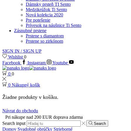
Dámsky prsteň TI Sento
Medzikrúžok Ti Sento
Nová kolekcia 2020
Pre potešenie
Prívesok na náušnice Ti Sento
Zásnubné prstene
Prstene s diamantom
Prstene so zirkónom
SIGN IN / SIGN UP
Wishlist
0
Facebook
Instagram
Youtube
0
0
0
Nákupný košík
Žiadne produkty v košíku.
Návrat do obchodu
Pri nákupe nad 200 EUR doprava zdarma
Search input
Search
Domov
Svadobné obrúčky
Strieborné