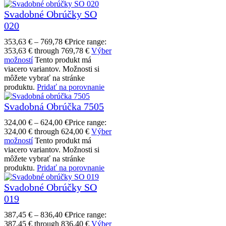
Svadobné Obrúčky SO
020
353,63
€
–
769,78
€
Price range:
353,63 € through 769,78 €
Výber
možností
Tento produkt má
viacero variantov. Možnosti si
môžete vybrať na stránke
produktu.
Pridať na porovnanie
Svadobná Obrúčka 7505
324,00
€
–
624,00
€
Price range:
324,00 € through 624,00 €
Výber
možností
Tento produkt má
viacero variantov. Možnosti si
môžete vybrať na stránke
produktu.
Pridať na porovnanie
Svadobné Obrúčky SO
019
387,45
€
–
836,40
€
Price range:
387,45 € through 836,40 €
Výber