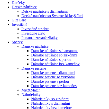
Darčeky
Detské náušnice
Detské náušnice s diamantami
Detské náušnice so Swarovski kryštálmi
Gift Card
Investičné
Investičné striebro
Investičné zlato
Personalizované zliatky
Šperky
Dámske náušnice
Dámske náušnice s diamantmi
Dámske náušnice so zirkónmi
Dámske náušnice s perlou
Dámske náušnice bez kameňov
Dámske prstene
Dámske prstene s diamantmi
Dámske prstene so zirkónmi
Dámske prstene s perlou
Dámske prstene bez kameňov
Mix&Match
Náhrdelníky
Náhrdelníky so zirkónmi
Náhrdelníky s diamantmi
Náhrdelníky bez kameňov