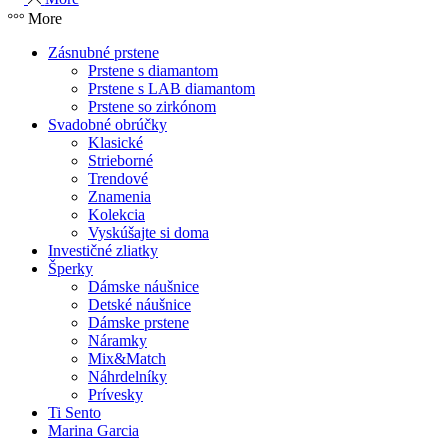
More
Zásnubné prstene
Prstene s diamantom
Prstene s LAB diamantom
Prstene so zirkónom
Svadobné obrúčky
Klasické
Strieborné
Trendové
Znamenia
Kolekcia
Vyskúšajte si doma
Investičné zliatky
Šperky
Dámske náušnice
Detské náušnice
Dámske prstene
Náramky
Mix&Match
Náhrdelníky
Prívesky
Ti Sento
Marina Garcia