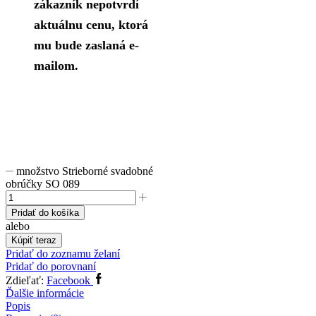
zákazník nepotvrdí
aktuálnu cenu, ktorá
mu bude zaslaná e-
mailom.
množstvo Strieborné svadobné
obrúčky SO 089
Pridať do košíka
alebo
Kúpiť teraz
Pridať do zoznamu želaní
Pridať do porovnaní
Zdieľať:
Facebook
Ďalšie informácie
Popis