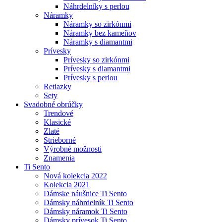
Náhrdelníky s perlou
Náramky
Náramky so zirkónmi
Náramky bez kameňov
Náramky s diamantmi
Prívesky
Prívesky so zirkónmi
Prívesky s diamantmi
Prívesky s perlou
Retiazky
Sety
Svadobné obrúčky
Trendové
Klasické
Zlaté
Strieborné
Výrobné možnosti
Znamenia
Ti Sento
Nová kolekcia 2022
Kolekcia 2021
Dámske náušnice Ti Sento
Dámsky náhrdelník Ti Sento
Dámsky náramok Ti Sento
Dámsky prívesok Ti Sento