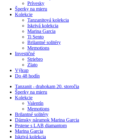
Prívesky
Šperky na mieru
Kolekcie
Tanzanitová kolekcia
Iskrivá kolekcia
Marina Garcia
Ti Sento
Brilantné solitéry
Memotions
Investičné
Striebro
Zlato
Výkup
Do 48 hodín
Tanzanit - drahokam 20. storočia
Šperky na mieru
Kolekcie
Valentín
Memotions
Brilantné solitéry
Dámsky náramok Marina Garcia
Prstene s LAB diamantom
Marina Garcia
Iskrivá kolekcia