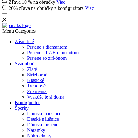
Zľava 10 % na obrúčky
Viac
20% zľava na obrúčky z konfigurátora
Viac
Menu
Categories
Zásnubné
Prstene s diamantom
Prstene s LAB diamantom
Prstene so zirkónom
Svadobné
Zlaté
Strieborné
Klasické
Trendové
Znamenia
Vyskúšajte si doma
Konfigurátor
Šperky
Dámske náušnice
Detské náušnice
Dámske prstene
Náramky
Náhrdelníky