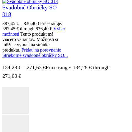
Svadobné Obrúčky SO
018
387,45
€
–
836,40
€
Price range:
387,45 € through 836,40 €
Výber
možností
Tento produkt má
viacero variantov. Možnosti si
môžete vybrať na stránke
produktu.
Pridať na porovnanie
Strieborné svadobné obrúčky SO...
134,28
€
–
271,63
€
Price range: 134,28 € through
271,63 €