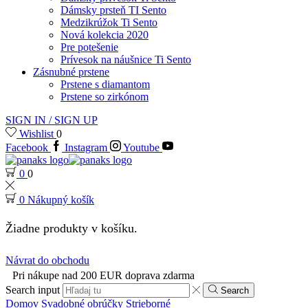
Dámsky prsteň TI Sento
Medzikrúžok Ti Sento
Nová kolekcia 2020
Pre potešenie
Prívesok na náušnice Ti Sento
Zásnubné prstene
Prstene s diamantom
Prstene so zirkónom
SIGN IN / SIGN UP
Wishlist
0
Facebook
Instagram
Youtube
0
0
0
Nákupný košík
Žiadne produkty v košíku.
Návrat do obchodu
Pri nákupe nad 200 EUR doprava zdarma
Search input
Search
Domov
Svadobné obrúčky
Strieborné