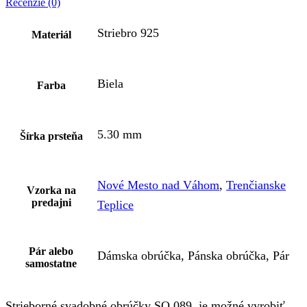
Recenzie (0)
Striebro 925
Materiál
Biela
Farba
5.30 mm
Šírka prsteňa
Nové Mesto nad Váhom
,
Trenčianske
Vzorka na
predajni
Teplice
Pár alebo
Dámska obrúčka, Pánska obrúčka, Pár
samostatne
Strieborné svadobné obrúčky SO 089 je možné vyrobiť