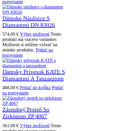
porovnanie
Dámske Náušnice S
Diamantmi DN 83026
574,00
€
Výber možností
Tento
produkt má viacero variantov.
Možnosti si môžete vybrať na
stránke produktu.
Pridať na
porovnanie
Dámsky Prívesok KATE S
Diamantmi A Tanzanitom
488,00
€
Pridať do košíka
Pridať
na porovnanie
Zásnubný Prsteň So
Zirkónom ZP 4067
361,00
€
Výber možností
Tento
produkt má viacero variantov.