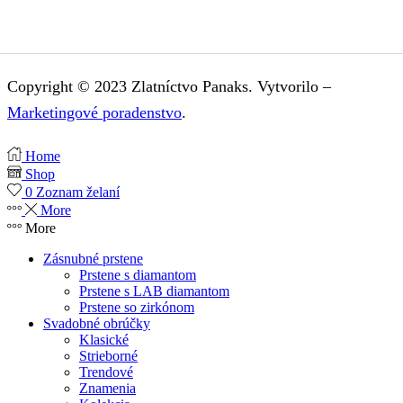
Copyright © 2023 Zlatníctvo Panaks. Vytvorilo –
Marketingové poradenstvo
.
Home
Shop
0
Zoznam želaní
More
More
Zásnubné prstene
Prstene s diamantom
Prstene s LAB diamantom
Prstene so zirkónom
Svadobné obrúčky
Klasické
Strieborné
Trendové
Znamenia