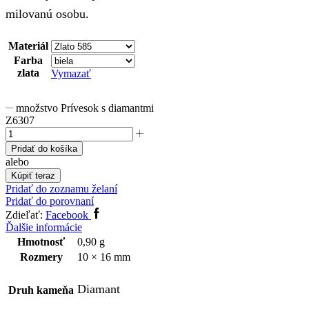
milovanú osobu.
Materiál
Farba
zlata
Vymazať
množstvo Prívesok s diamantmi
Z6307
Pridať do košíka
alebo
Kúpiť teraz
Pridať do zoznamu želaní
Pridať do porovnaní
Zdieľať:
Facebook
Ďalšie informácie
Hmotnosť
0,90 g
Rozmery
10 × 16 mm
Diamant
Druh kameňa