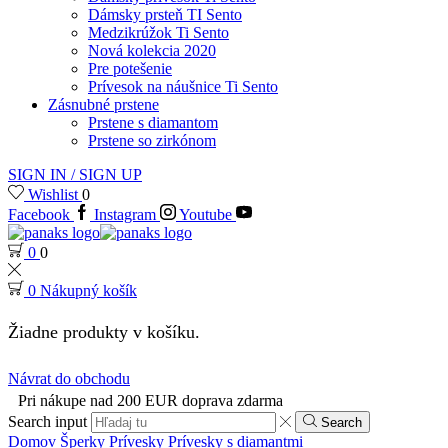
Dámsky prsteň TI Sento
Medzikrúžok Ti Sento
Nová kolekcia 2020
Pre potešenie
Prívesok na náušnice Ti Sento
Zásnubné prstene
Prstene s diamantom
Prstene so zirkónom
SIGN IN / SIGN UP
Wishlist
0
Facebook
Instagram
Youtube
0
0
0
Nákupný košík
Žiadne produkty v košíku.
Návrat do obchodu
Pri nákupe nad 200 EUR doprava zdarma
Search input
Search
Domov
Šperky
Prívesky
Prívesky s diamantmi