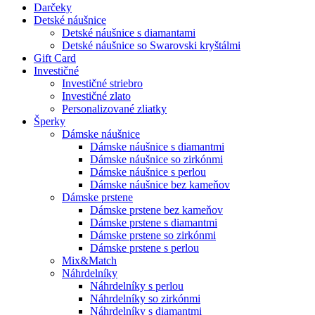
Darčeky
Detské náušnice
Detské náušnice s diamantami
Detské náušnice so Swarovski kryštálmi
Gift Card
Investičné
Investičné striebro
Investičné zlato
Personalizované zliatky
Šperky
Dámske náušnice
Dámske náušnice s diamantmi
Dámske náušnice so zirkónmi
Dámske náušnice s perlou
Dámske náušnice bez kameňov
Dámske prstene
Dámske prstene bez kameňov
Dámske prstene s diamantmi
Dámske prstene so zirkónmi
Dámske prstene s perlou
Mix&Match
Náhrdelníky
Náhrdelníky s perlou
Náhrdelníky so zirkónmi
Náhrdelníky s diamantmi