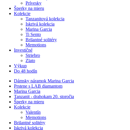
Prívesky
Šperky na mieru
Kolekcie
Tanzanitová kolekcia
Iskrivá kolekcia
Marina Garcia
Ti Sento
Brilantné solitéry
Memotions
Investičné
Striebro
Zlato
Výkup
Do 48 hodín
Dámsky náramok Marina Garcia
Prstene s LAB diamantom
Marina Garcia
Tanzanit - drahokam 20. storočia
Šperky na mieru
Kolekcie
Valentín
Memotions
Brilantné solitéry
Iskrivá kolekcia