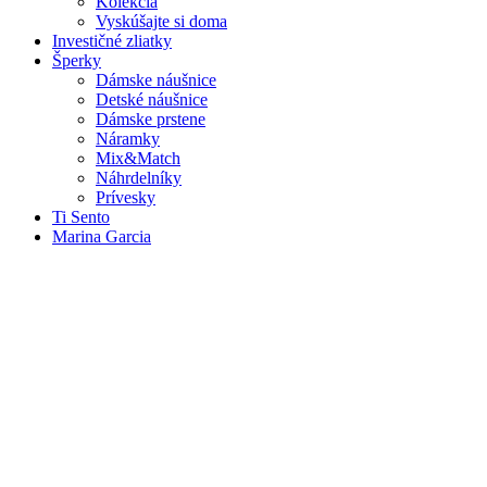
Kolekcia
Vyskúšajte si doma
Investičné zliatky
Šperky
Dámske náušnice
Detské náušnice
Dámske prstene
Náramky
Mix&Match
Náhrdelníky
Prívesky
Ti Sento
Marina Garcia