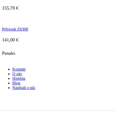
155,70
€
Prívesok Z6308
141,00
€
Panaks
Kontakt
O nás
História
Blog
Napísali o nás