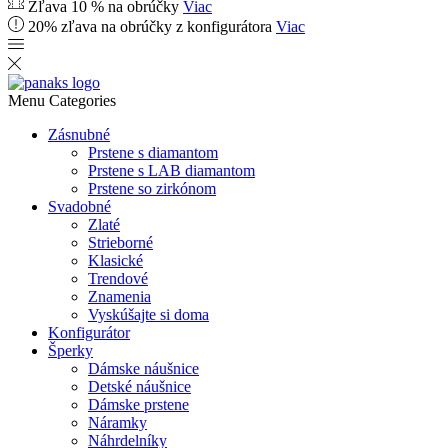
Zľava 10 % na obrúčky
Viac
20% zľava na obrúčky z konfigurátora
Viac
Menu
Categories
Zásnubné
Prstene s diamantom
Prstene s LAB diamantom
Prstene so zirkónom
Svadobné
Zlaté
Strieborné
Klasické
Trendové
Znamenia
Vyskúšajte si doma
Konfigurátor
Šperky
Dámske náušnice
Detské náušnice
Dámske prstene
Náramky
Náhrdelníky