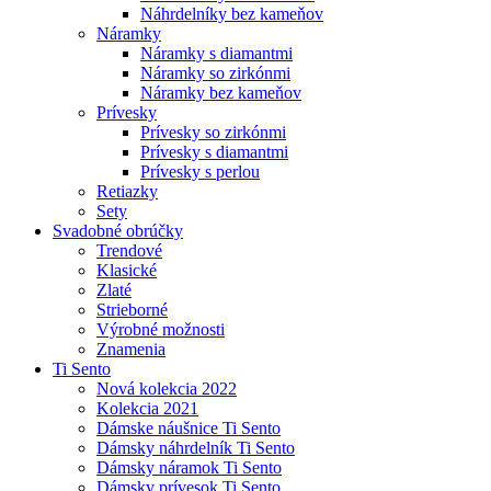
Náhrdelníky bez kameňov
Náramky
Náramky s diamantmi
Náramky so zirkónmi
Náramky bez kameňov
Prívesky
Prívesky so zirkónmi
Prívesky s diamantmi
Prívesky s perlou
Retiazky
Sety
Svadobné obrúčky
Trendové
Klasické
Zlaté
Strieborné
Výrobné možnosti
Znamenia
Ti Sento
Nová kolekcia 2022
Kolekcia 2021
Dámske náušnice Ti Sento
Dámsky náhrdelník Ti Sento
Dámsky náramok Ti Sento
Dámsky prívesok Ti Sento