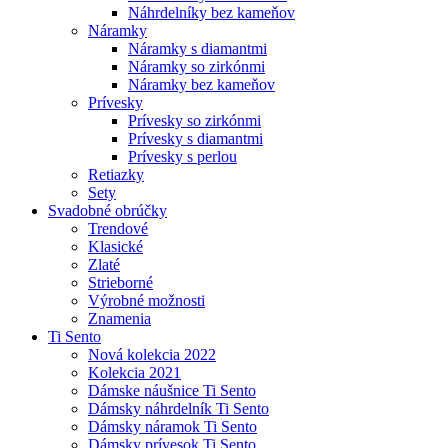
Náhrdelníky bez kameňov
Náramky
Náramky s diamantmi
Náramky so zirkónmi
Náramky bez kameňov
Prívesky
Prívesky so zirkónmi
Prívesky s diamantmi
Prívesky s perlou
Retiazky
Sety
Svadobné obrúčky
Trendové
Klasické
Zlaté
Strieborné
Výrobné možnosti
Znamenia
Ti Sento
Nová kolekcia 2022
Kolekcia 2021
Dámske náušnice Ti Sento
Dámsky náhrdelník Ti Sento
Dámsky náramok Ti Sento
Dámsky prívesok Ti Sento