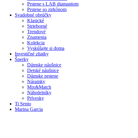
Prstene s LAB diamantom
Prstene so zirkónom
Svadobné obrúčky
Klasické
Strieborné
Trendové
Znamenia
Kolekcia
Vyskúšajte si doma
Investičné zliatky
Šperky
Dámske náušnice
Detské náušnice
Dámske prstene
Náramky
Mix&Match
Náhrdelníky
Prívesky
Ti Sento
Marina Garcia