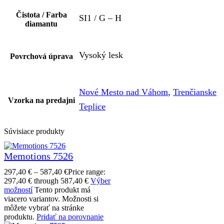
Čistota / Farba
SI1 / G – H
diamantu
Vysoký lesk
Povrchová úprava
Nové Mesto nad Váhom
,
Trenčianske
Vzorka na predajni
Teplice
Súvisiace produkty
Memotions 7526
297,40
€
–
587,40
€
Price range:
297,40 € through 587,40 €
Výber
možností
Tento produkt má
viacero variantov. Možnosti si
môžete vybrať na stránke
produktu.
Pridať na porovnanie