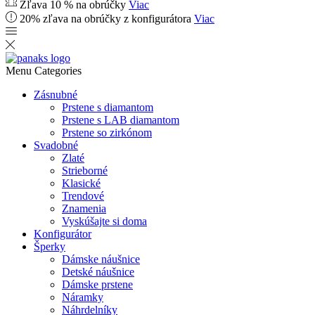
Zľava 10 % na obrúčky
Viac
20% zľava na obrúčky z konfigurátora
Viac
Menu
Categories
Zásnubné
Prstene s diamantom
Prstene s LAB diamantom
Prstene so zirkónom
Svadobné
Zlaté
Strieborné
Klasické
Trendové
Znamenia
Vyskúšajte si doma
Konfigurátor
Šperky
Dámske náušnice
Detské náušnice
Dámske prstene
Náramky
Náhrdelníky