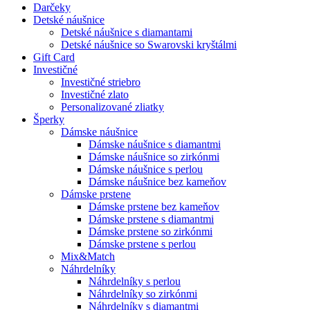
Darčeky
Detské náušnice
Detské náušnice s diamantami
Detské náušnice so Swarovski kryštálmi
Gift Card
Investičné
Investičné striebro
Investičné zlato
Personalizované zliatky
Šperky
Dámske náušnice
Dámske náušnice s diamantmi
Dámske náušnice so zirkónmi
Dámske náušnice s perlou
Dámske náušnice bez kameňov
Dámske prstene
Dámske prstene bez kameňov
Dámske prstene s diamantmi
Dámske prstene so zirkónmi
Dámske prstene s perlou
Mix&Match
Náhrdelníky
Náhrdelníky s perlou
Náhrdelníky so zirkónmi
Náhrdelníky s diamantmi