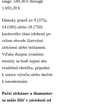
range: 549,30 € through
1.693,20 €
Dámsky prsteň zo 9 (375),
14 (585) alebo 18 (750)
karátového zlata zdobený po
celom obvode žiarivými
zirkónmi alebo briliantmi.
Vďaka dizajnu zvanému
eternity sa hodí najmä ako
svadobná obrúčka, prípadne
k oslave výročia alebo darček
k narodeninám.
Počet zirkónov a diamantov
sa môže líšiť v závislosti od