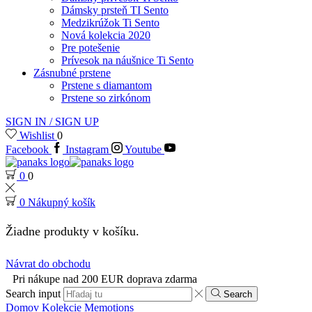
Dámsky prsteň TI Sento
Medzikrúžok Ti Sento
Nová kolekcia 2020
Pre potešenie
Prívesok na náušnice Ti Sento
Zásnubné prstene
Prstene s diamantom
Prstene so zirkónom
SIGN IN / SIGN UP
Wishlist
0
Facebook
Instagram
Youtube
0
0
0
Nákupný košík
Žiadne produkty v košíku.
Návrat do obchodu
Pri nákupe nad 200 EUR doprava zdarma
Search input
Search
Domov
Kolekcie
Memotions