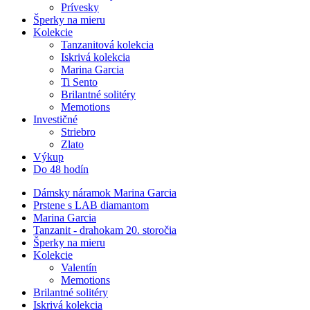
Prívesky
Šperky na mieru
Kolekcie
Tanzanitová kolekcia
Iskrivá kolekcia
Marina Garcia
Ti Sento
Brilantné solitéry
Memotions
Investičné
Striebro
Zlato
Výkup
Do 48 hodín
Dámsky náramok Marina Garcia
Prstene s LAB diamantom
Marina Garcia
Tanzanit - drahokam 20. storočia
Šperky na mieru
Kolekcie
Valentín
Memotions
Brilantné solitéry
Iskrivá kolekcia