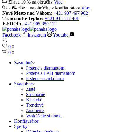
Zľava 10 % na obrúčky
Viac
20% zľava na obrúčky z konfigurátora
Viac
Nové Mesto nad Váhom:
+421 907 497 962
Trenčianske Teplice:
+421 915 112 401
E-SHOP:
+421 905 880 111
Facebook
Instagram
Youtube
0
0
0
0
Zásnubné
Prstene s diamantom
Prstene s LAB diamantom
Prstene so zirkónom
Svadobné
Zlaté
Strieborné
Klasické
Trendové
Znamenia
Vyskúšajte si doma
Konfigurátor
Šperky
Dámske náušnice