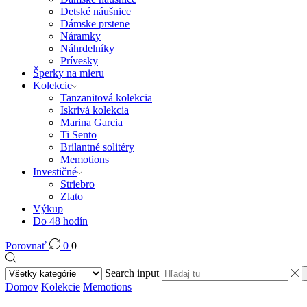
Detské náušnice
Dámske prstene
Náramky
Náhrdelníky
Prívesky
Šperky na mieru
Kolekcie
Tanzanitová kolekcia
Iskrivá kolekcia
Marina Garcia
Ti Sento
Brilantné solitéry
Memotions
Investičné
Striebro
Zlato
Výkup
Do 48 hodín
Porovnať
0
0
Search input
Domov
Kolekcie
Memotions