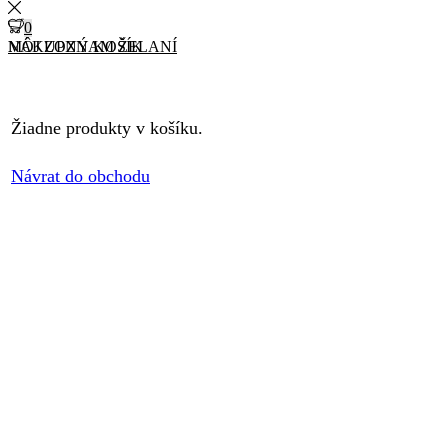
0
0
MÔJ ZOZNAM ŽELANÍ
NÁKUPNÝ KOŠÍK
Žiadne produkty v košíku.
Návrat do obchodu