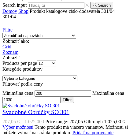
Search input
Search
Domov
Shop
Produkt katalogove-cislo-dodavatela
301/04
301/04
Filtre
Zobraziť ako:
Grid
Zoznam
Zobraziť
Products per page
Kategórie produktov
Filtrovať podľa ceny
Minimálna cena
Maximálna cena
Filter
Svadobné Obrúčky SO 301
207,05
€
–
1.025,00
€
Price range: 207,05 € through 1.025,00 €
Výber možností
Tento produkt má viacero variantov. Možnosti si
môžete vybrať na stránke produktu.
Pridať na porovnanie