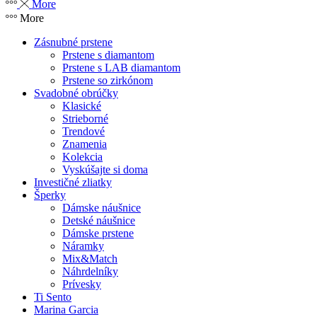
More
More
Zásnubné prstene
Prstene s diamantom
Prstene s LAB diamantom
Prstene so zirkónom
Svadobné obrúčky
Klasické
Strieborné
Trendové
Znamenia
Kolekcia
Vyskúšajte si doma
Investičné zliatky
Šperky
Dámske náušnice
Detské náušnice
Dámske prstene
Náramky
Mix&Match
Náhrdelníky
Prívesky
Ti Sento
Marina Garcia