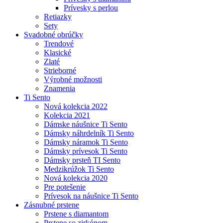
Prívesky s perlou
Retiazky
Sety
Svadobné obrúčky
Trendové
Klasické
Zlaté
Strieborné
Výrobné možnosti
Znamenia
Ti Sento
Nová kolekcia 2022
Kolekcia 2021
Dámske náušnice Ti Sento
Dámsky náhrdelník Ti Sento
Dámsky náramok Ti Sento
Dámsky prívesok Ti Sento
Dámsky prsteň TI Sento
Medzikrúžok Ti Sento
Nová kolekcia 2020
Pre potešenie
Prívesok na náušnice Ti Sento
Zásnubné prstene
Prstene s diamantom
Prstene so zirkónom