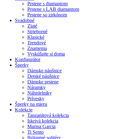
Prstene s diamantom
Prstene s LAB diamantom
Prstene so zirkónom
Svadobné
Zlaté
Strieborné
Klasické
Trendové
Znamenia
Vyskúšajte si doma
Konfigurátor
Šperky
Dámske náušnice
Detské náušnice
Dámske prstene
Náramky
Náhrdelníky
Prívesky
Šperky na mieru
Kolekcie
Tanzanitová kolekcia
Iskrivá kolekcia
Marina Garcia
Ti Sento
Brilantné solitéry