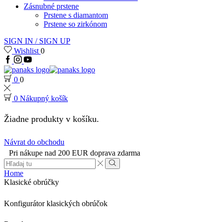
Zásnubné prstene
Prstene s diamantom
Prstene so zirkónom
SIGN IN / SIGN UP
Wishlist
0
0
0
0
Nákupný košík
Žiadne produkty v košíku.
Návrat do obchodu
Pri nákupe nad 200 EUR doprava zdarma
Search
input
Search
Home
Klasické obrúčky
Konfigurátor klasických obrúčok