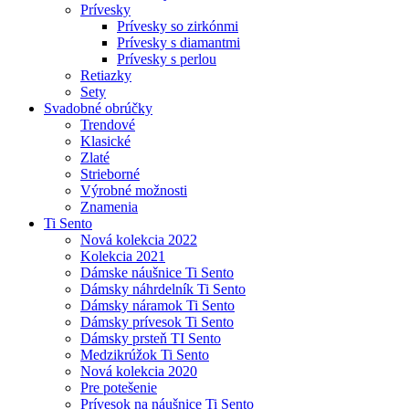
Prívesky
Prívesky so zirkónmi
Prívesky s diamantmi
Prívesky s perlou
Retiazky
Sety
Svadobné obrúčky
Trendové
Klasické
Zlaté
Strieborné
Výrobné možnosti
Znamenia
Ti Sento
Nová kolekcia 2022
Kolekcia 2021
Dámske náušnice Ti Sento
Dámsky náhrdelník Ti Sento
Dámsky náramok Ti Sento
Dámsky prívesok Ti Sento
Dámsky prsteň TI Sento
Medzikrúžok Ti Sento
Nová kolekcia 2020
Pre potešenie
Prívesok na náušnice Ti Sento