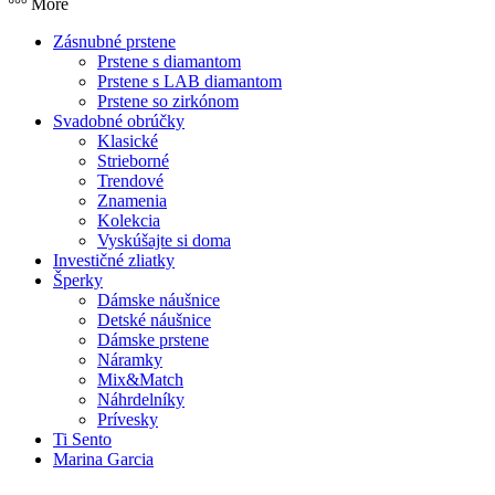
More
Zásnubné prstene
Prstene s diamantom
Prstene s LAB diamantom
Prstene so zirkónom
Svadobné obrúčky
Klasické
Strieborné
Trendové
Znamenia
Kolekcia
Vyskúšajte si doma
Investičné zliatky
Šperky
Dámske náušnice
Detské náušnice
Dámske prstene
Náramky
Mix&Match
Náhrdelníky
Prívesky
Ti Sento
Marina Garcia