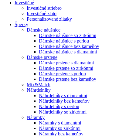
Investičné
Investičné striebro
Investičné zlato
Personalizované zliatky
Šperky
Dámske náušnice
Dámske náušnice so zirkónmi
Dámske náušnice s perlou
Dámske náušnice bez kameňov
Dámske náušnice s diamantmi
Dámske prstene
Dámske prstene s diamantmi
Dámske prstene so zirkónmi
Dámske prstene s perlou
Dámske prstene bez kameňov
Mix&Match
Náhrdelníky
Náhrdelníky s diamantmi
Náhrdelníky bez kameňov
Náhrdelníky s perlou
Náhrdelníky so zirkónmi
Náramky
Náramky s diamantmi
Náramky so zirkónmi
Náramky bez kameňov