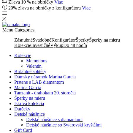
Zľava 10 % na obrúčky
Viac
20% zľava na obrúčky z konfigurátora
Viac
Menu
Categories
Zásnubné
Svadobné
Konfigurátor
Šperky
Šperky na mieru
Kolekcie
Investičné
Výkup
Do 48 hodín
Kolekcie
Memotions
Valentín
Brilantné solitéry
Dámsky náramok Marina Garcia
Prstene s LAB diamantom
Marina Garcia
Tanzanit - drahokam 20. storočia
Šperky na mieru
Iskrivá kolekcia
Darčeky
Detské náušnice
Detské náušnice s diamantami
Detské náušnice so Swarovski kryštálmi
Gift Card