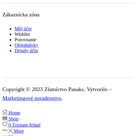
Zákaznícka zóna
Môj účet
Wishlist
Porovnanie
Objednávky
Detaily účtu
Copyright © 2023 Zlatníctvo Panaks. Vytvorilo –
Marketingové poradenstvo
.
Home
Shop
0
Zoznam želaní
More