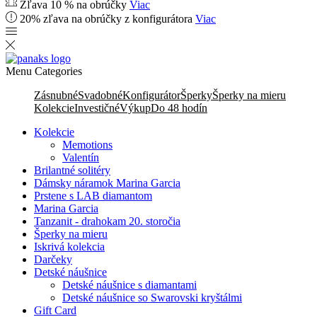
Zľava 10 % na obrúčky
Viac
20% zľava na obrúčky z konfigurátora
Viac
Menu
Categories
Zásnubné
Svadobné
Konfigurátor
Šperky
Šperky na mieru
Kolekcie
Investičné
Výkup
Do 48 hodín
Kolekcie
Memotions
Valentín
Brilantné solitéry
Dámsky náramok Marina Garcia
Prstene s LAB diamantom
Marina Garcia
Tanzanit - drahokam 20. storočia
Šperky na mieru
Iskrivá kolekcia
Darčeky
Detské náušnice
Detské náušnice s diamantami
Detské náušnice so Swarovski kryštálmi
Gift Card