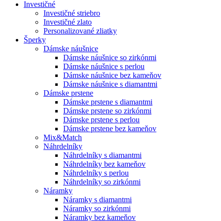
Investičné
Investičné striebro
Investičné zlato
Personalizované zliatky
Šperky
Dámske náušnice
Dámske náušnice so zirkónmi
Dámske náušnice s perlou
Dámske náušnice bez kameňov
Dámske náušnice s diamantmi
Dámske prstene
Dámske prstene s diamantmi
Dámske prstene so zirkónmi
Dámske prstene s perlou
Dámske prstene bez kameňov
Mix&Match
Náhrdelníky
Náhrdelníky s diamantmi
Náhrdelníky bez kameňov
Náhrdelníky s perlou
Náhrdelníky so zirkónmi
Náramky
Náramky s diamantmi
Náramky so zirkónmi
Náramky bez kameňov