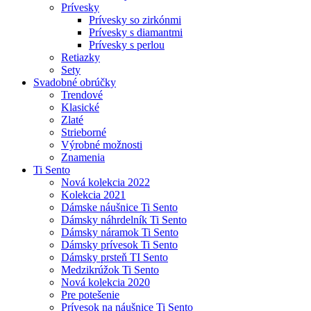
Prívesky
Prívesky so zirkónmi
Prívesky s diamantmi
Prívesky s perlou
Retiazky
Sety
Svadobné obrúčky
Trendové
Klasické
Zlaté
Strieborné
Výrobné možnosti
Znamenia
Ti Sento
Nová kolekcia 2022
Kolekcia 2021
Dámske náušnice Ti Sento
Dámsky náhrdelník Ti Sento
Dámsky náramok Ti Sento
Dámsky prívesok Ti Sento
Dámsky prsteň TI Sento
Medzikrúžok Ti Sento
Nová kolekcia 2020
Pre potešenie
Prívesok na náušnice Ti Sento