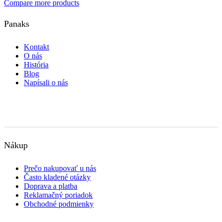
Compare more products
Panaks
Kontakt
O nás
História
Blog
Napísali o nás
Nákup
Prečo nakupovať u nás
Často kladené otázky
Doprava a platba
Reklamačný poriadok
Obchodné podmienky