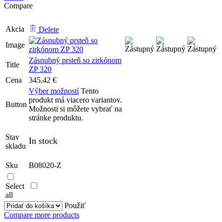
Compare
Akcia
Delete
Image
Zásnubný prsteň so zirkónom
Title
ZP 320
Cena
345,42
€
Výber možností
Tento
produkt má viacero variantov.
Button
Možnosti si môžete vybrať na
stránke produktu.
Stav
In stock
skladu
Sku
B08020-Z
Select
all
Použiť
Compare more products