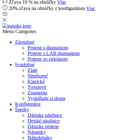
Zľava 10 % na obrúčky
Viac
20% zľava na obrúčky z konfigurátora
Viac
Menu
Categories
Zásnubné
Prstene s diamantom
Prstene s LAB diamantom
Prstene so zirkónom
Svadobné
Zlaté
Strieborné
Klasické
Trendové
Znamenia
Vyskúšajte si doma
Konfigurátor
Šperky
Dámske náušnice
Detské náušnice
Dámske prstene
Náramky
Náhrdelníky