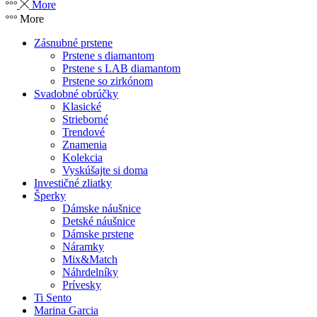
More
More
Zásnubné prstene
Prstene s diamantom
Prstene s LAB diamantom
Prstene so zirkónom
Svadobné obrúčky
Klasické
Strieborné
Trendové
Znamenia
Kolekcia
Vyskúšajte si doma
Investičné zliatky
Šperky
Dámske náušnice
Detské náušnice
Dámske prstene
Náramky
Mix&Match
Náhrdelníky
Prívesky
Ti Sento
Marina Garcia