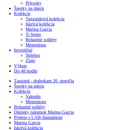
Prívesky
Šperky na mieru
Kolekcie
Tanzanitová kolekcia
Iskrivá kolekcia
Marina Garcia
Ti Sento
Brilantné solitéry
Memotions
Investičné
Striebro
Zlato
Výkup
Do 48 hodín
Tanzanit - drahokam 20. storočia
Šperky na mieru
Kolekcie
Valentín
Memotions
Brilantné solitéry
Dámsky náramok Marina Garcia
Prstene s LAB diamantom
Marina Garcia
Iskrivá kolekcia