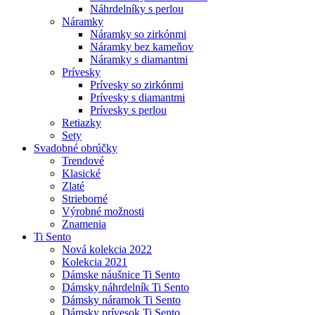
Náhrdelníky s perlou
Náramky
Náramky so zirkónmi
Náramky bez kameňov
Náramky s diamantmi
Prívesky
Prívesky so zirkónmi
Prívesky s diamantmi
Prívesky s perlou
Retiazky
Sety
Svadobné obrúčky
Trendové
Klasické
Zlaté
Strieborné
Výrobné možnosti
Znamenia
Ti Sento
Nová kolekcia 2022
Kolekcia 2021
Dámske náušnice Ti Sento
Dámsky náhrdelník Ti Sento
Dámsky náramok Ti Sento
Dámsky prívesok Ti Sento