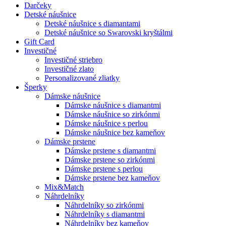
Darčeky
Detské náušnice
Detské náušnice s diamantami
Detské náušnice so Swarovski kryštálmi
Gift Card
Investičné
Investičné striebro
Investičné zlato
Personalizované zliatky
Šperky
Dámske náušnice
Dámske náušnice s diamantmi
Dámske náušnice so zirkónmi
Dámske náušnice s perlou
Dámske náušnice bez kameňov
Dámske prstene
Dámske prstene s diamantmi
Dámske prstene so zirkónmi
Dámske prstene s perlou
Dámske prstene bez kameňov
Mix&Match
Náhrdelníky
Náhrdelníky so zirkónmi
Náhrdelníky s diamantmi
Náhrdelníky bez kameňov