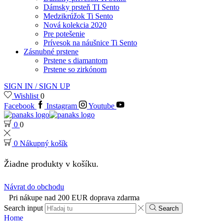
Dámsky prsteň TI Sento
Medzikrúžok Ti Sento
Nová kolekcia 2020
Pre potešenie
Prívesok na náušnice Ti Sento
Zásnubné prstene
Prstene s diamantom
Prstene so zirkónom
SIGN IN / SIGN UP
Wishlist
0
Facebook
Instagram
Youtube
0
0
0
Nákupný košík
Žiadne produkty v košíku.
Návrat do obchodu
Pri nákupe nad 200 EUR doprava zdarma
Search input
Search
Home