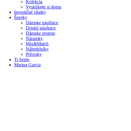
Kolekcia
Vyskúšajte si doma
Investičné zliatky
Šperky
Dámske náušnice
Detské náušnice
Dámske prstene
Náramky
Mix&Match
Náhrdelníky
Prívesky
Ti Sento
Marina Garcia