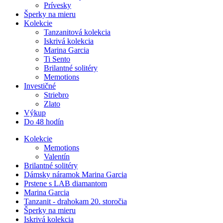
Prívesky
Šperky na mieru
Kolekcie
Tanzanitová kolekcia
Iskrivá kolekcia
Marina Garcia
Ti Sento
Brilantné solitéry
Memotions
Investičné
Striebro
Zlato
Výkup
Do 48 hodín
Kolekcie
Memotions
Valentín
Brilantné solitéry
Dámsky náramok Marina Garcia
Prstene s LAB diamantom
Marina Garcia
Tanzanit - drahokam 20. storočia
Šperky na mieru
Iskrivá kolekcia