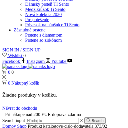
Dámsky prsteň TI Sento
Medzikrúžok Ti Sento
Nová kolekcia 2020
Pre potešenie
Prívesok na náušnice Ti Sento
Zásnubné prstene
Prstene s diamantom
Prstene so zirkónom
SIGN IN / SIGN UP
Wishlist
0
Facebook
Instagram
Youtube
0
0
0
Nákupný košík
Žiadne produkty v košíku.
Návrat do obchodu
Pri nákupe nad 200 EUR doprava zdarma
Search input
Search
Domov
Shop
Produkt katalogove-cislo-dodavatela
373/02