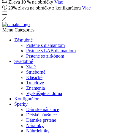
Zľava 10 % na obrúčky
Viac
20% zľava na obrúčky z konfigurátora
Viac
Menu
Categories
Zásnubné
Prstene s diamantom
Prstene s LAB diamantom
Prstene so zirkónom
Svadobné
Zlaté
Strieborné
Klasické
Trendové
Znamenia
Vyskúšajte si doma
Konfigurátor
Šperky
Dámske náušnice
Detské náušnice
Dámske prstene
Náramky
Náhrdelníky