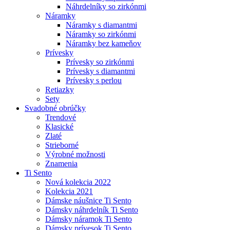
Náhrdelníky so zirkónmi
Náramky
Náramky s diamantmi
Náramky so zirkónmi
Náramky bez kameňov
Prívesky
Prívesky so zirkónmi
Prívesky s diamantmi
Prívesky s perlou
Retiazky
Sety
Svadobné obrúčky
Trendové
Klasické
Zlaté
Strieborné
Výrobné možnosti
Znamenia
Ti Sento
Nová kolekcia 2022
Kolekcia 2021
Dámske náušnice Ti Sento
Dámsky náhrdelník Ti Sento
Dámsky náramok Ti Sento
Dámsky prívesok Ti Sento