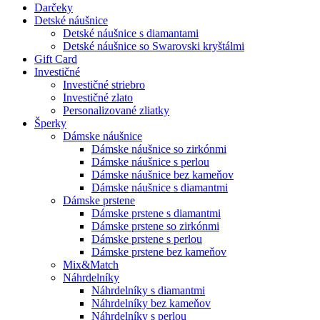
Darčeky
Detské náušnice
Detské náušnice s diamantami
Detské náušnice so Swarovski kryštálmi
Gift Card
Investičné
Investičné striebro
Investičné zlato
Personalizované zliatky
Šperky
Dámske náušnice
Dámske náušnice so zirkónmi
Dámske náušnice s perlou
Dámske náušnice bez kameňov
Dámske náušnice s diamantmi
Dámske prstene
Dámske prstene s diamantmi
Dámske prstene so zirkónmi
Dámske prstene s perlou
Dámske prstene bez kameňov
Mix&Match
Náhrdelníky
Náhrdelníky s diamantmi
Náhrdelníky bez kameňov
Náhrdelníky s perlou