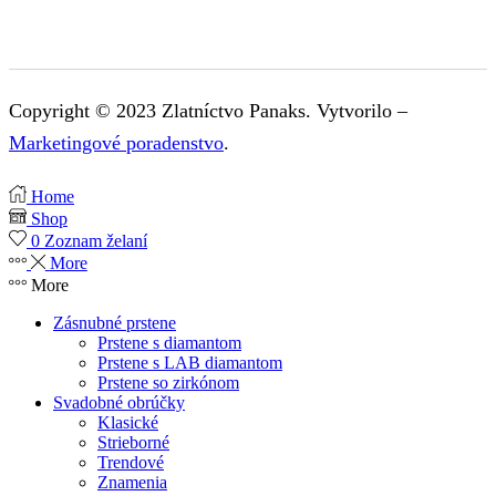
Copyright © 2023 Zlatníctvo Panaks. Vytvorilo –
Marketingové poradenstvo
.
Home
Shop
0
Zoznam želaní
More
More
Zásnubné prstene
Prstene s diamantom
Prstene s LAB diamantom
Prstene so zirkónom
Svadobné obrúčky
Klasické
Strieborné
Trendové
Znamenia