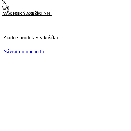
0
0
MÔJ ZOZNAM ŽELANÍ
NÁKUPNÝ KOŠÍK
Žiadne produkty v košíku.
Návrat do obchodu