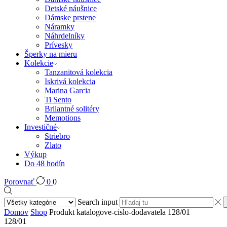
Detské náušnice
Dámske prstene
Náramky
Náhrdelníky
Prívesky
Šperky na mieru
Kolekcie
Tanzanitová kolekcia
Iskrivá kolekcia
Marina Garcia
Ti Sento
Brilantné solitéry
Memotions
Investičné
Striebro
Zlato
Výkup
Do 48 hodín
Porovnať
0
0
Search input
Domov
Shop
Produkt katalogove-cislo-dodavatela
128/01
128/01