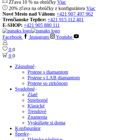
Zľava 10 % na obrúčky
Viac
20% zľava na obrúčky z konfigurátora
Viac
Nové Mesto nad Váhom:
+421 907 497 962
Trenčianske Teplice:
+421 915 112 401
E-SHOP:
+421 905 880 111
Facebook
Instagram
Youtube
0
0
0
0
Zásnubné
Prstene s diamantom
Prstene s LAB diamantom
Prstene so zirkónom
Svadobné
Zlaté
Strieborné
Klasické
Trendové
Znamenia
Vyskúšajte si doma
Konfigurátor
Šperky
Dámske náušnice