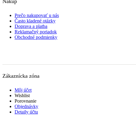
Nákup
Prečo nakupovať u nás
Často kladené otázky
Doprava a platba
Reklamačný poriadok
Obchodné podmienky
Zákaznícka zóna
Môj účet
Wishlist
Porovnanie
Objednávky
Detaily účtu